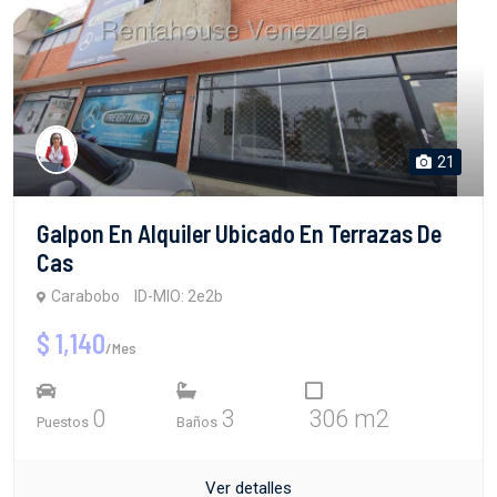
21
Galpon En Alquiler Ubicado En Terrazas De
Cas
Carabobo
ID-MIO: 2e2b
$ 1,140
/Mes
0
3
306 m2
Puestos
Baños
Ver detalles