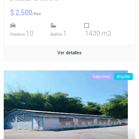
$ 2,500
/Mes
10
1
1430 m2
Puestos
Baños
Ver detalles
Galpones
Alquiler