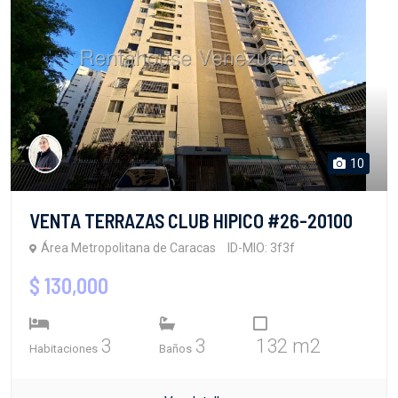
10
VENTA TERRAZAS CLUB HIPICO #26-20100
Área Metropolitana de Caracas
ID-MIO: 3f3f
$ 130,000
3
3
132 m2
Habitaciones
Baños