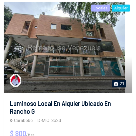
Locales
Alquiler
21
Luminoso Local En Alquler Ubicado En
Rancho G
Carabobo
ID-MIO: 3b2d
$ 800
/Mes