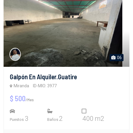
06
Galpón En Alquiler.Guatire
Miranda
ID-MIO: 3977
$ 500
/Mes
3
2
400 m2
Puestos
Baños