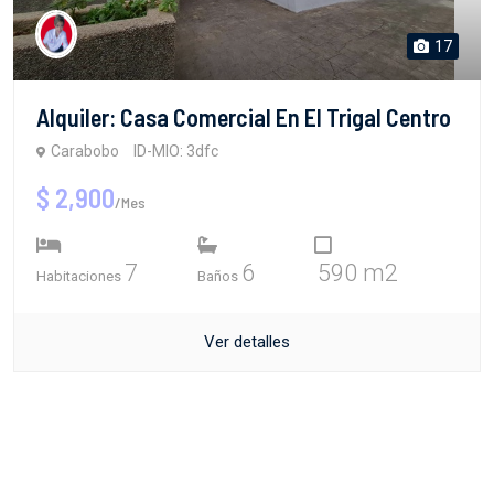
17
Alquiler: Casa Comercial En El Trigal Centro
Carabobo
ID-MIO: 3dfc
$ 2,900
/Mes
7
6
590 m2
Habitaciones
Baños
Ver detalles