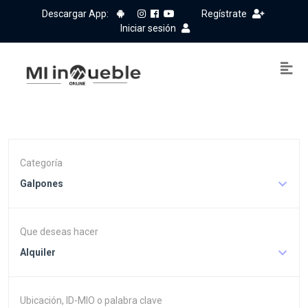
Descargar App:
Regístrate
Iniciar sesión
Categoría
Galpones
Que deseas hacer
Alquiler
Ubicación, ID-MIO o palabra clave