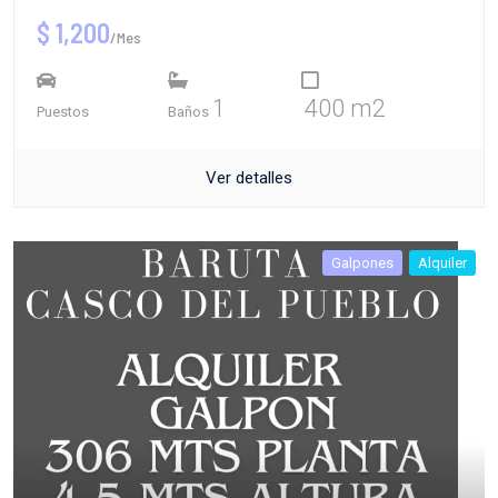
$ 1,200
/Mes
1
400 m2
Puestos
Baños
Ver detalles
Galpones
Alquiler