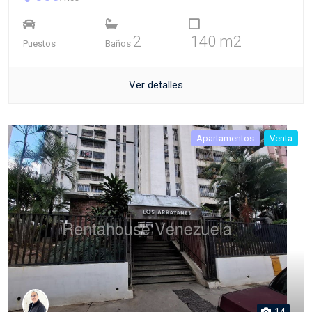
2
140 m2
Puestos
Baños
Ver detalles
Apartamentos
Venta
14