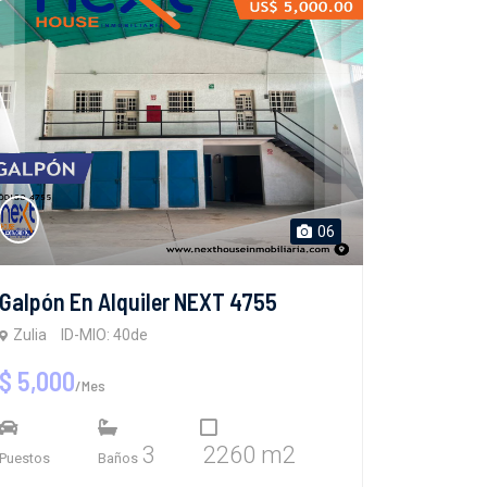
06
Galpón En Alquiler NEXT 4755
Zulia
ID-MIO: 40de
$ 5,000
/Mes
3
2260 m2
Puestos
Baños