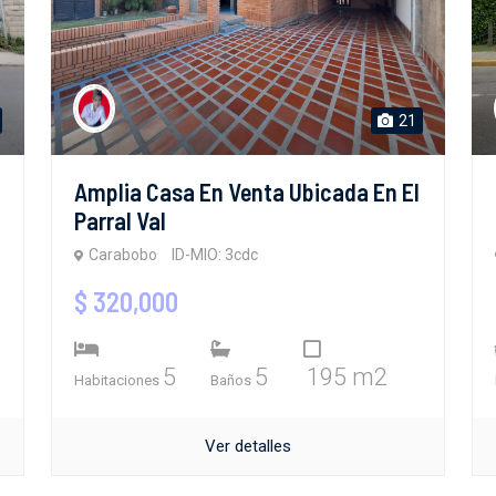
21
Amplia Casa En Venta Ubicada En El
Parral Val
Carabobo
ID-MIO: 3cdc
$ 320,000
5
5
195 m2
Habitaciones
Baños
Ver detalles