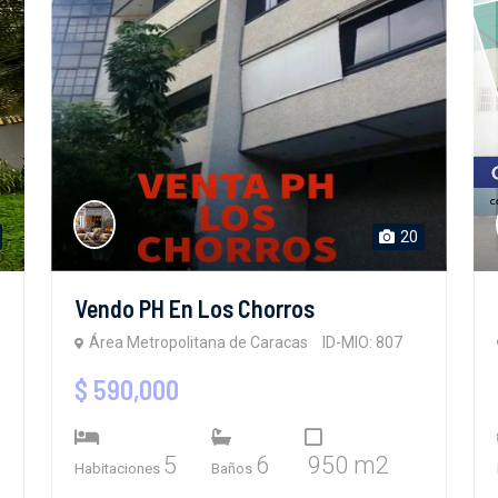
20
Vendo PH En Los Chorros
Área Metropolitana de Caracas
ID-MIO: 807
$ 590,000
5
6
950 m2
Habitaciones
Baños