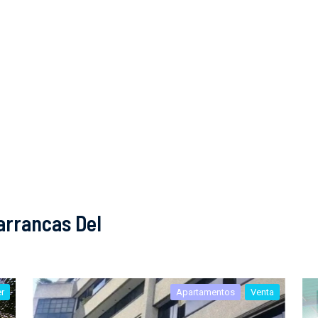
arrancas Del
er
Apartamentos
Venta