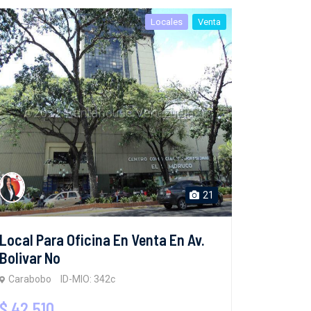
Locales
Venta
21
Local Para Oficina En Venta En Av.
Bolivar No
Carabobo
ID-MIO: 342c
$ 42,510