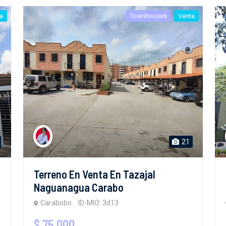
a
Townhouses
Venta
21
Terreno En Venta En Tazajal
Naguanagua Carabo
Carabobo
ID-MIO: 3d13
$ 75,000