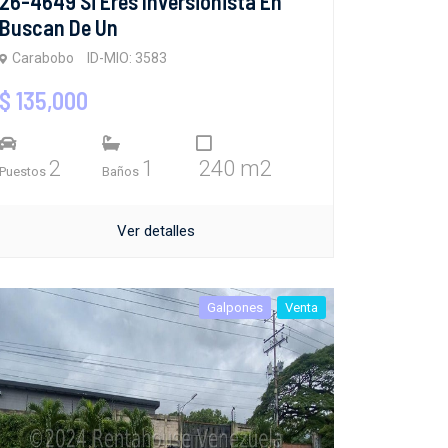
26-4649 Si Eres Inversionista En
Buscan De Un
Carabobo
ID-MIO: 3583
$ 135,000
2
1
240 m2
Puestos
Baños
Ver detalles
Galpones
Venta