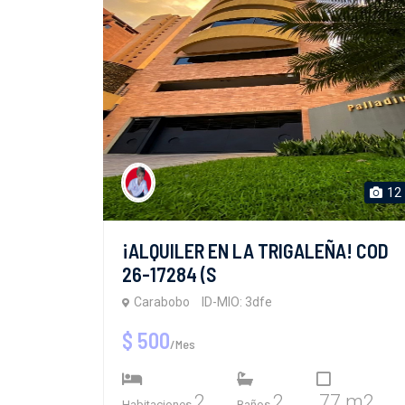
12
¡ALQUILER EN LA TRIGALEÑA! COD
26-17284 (S
Carabobo
ID-MIO: 3dfe
$ 500
/Mes
2
2
77 m2
Habitaciones
Baños