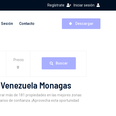
Regístrate
Iniciar sesión
r Sesión
Contacto
Descargar
Precio
Buscar
o Venezuela Monagas
orar más de 181 propiedades en las mejores zonas
iarios de confianza. ¡Aprovecha esta oportunidad