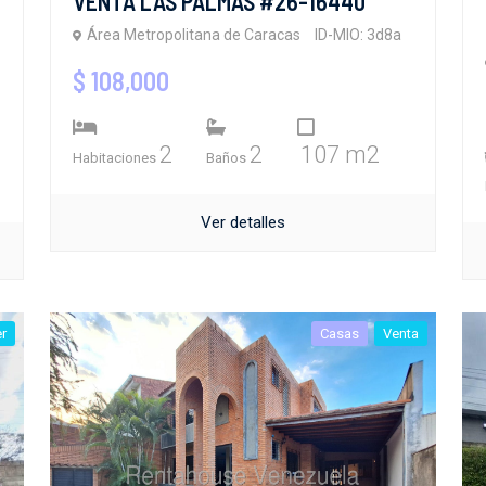
VENTA LAS PALMAS #26-16440
Área Metropolitana de Caracas
ID-MIO: 3d8a
$ 108,000
2
2
107 m2
Habitaciones
Baños
Ver detalles
er
Casas
Venta