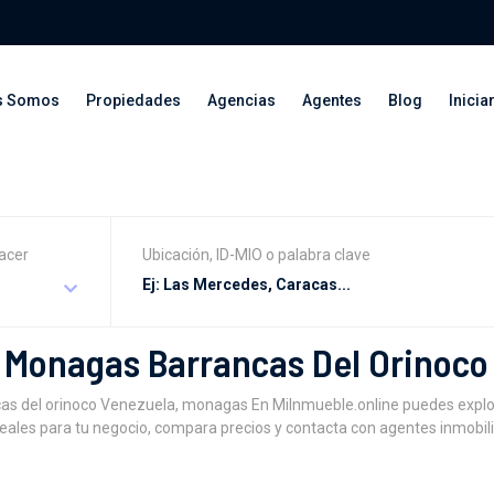
s Somos
Propiedades
Agencias
Agentes
Blog
Inicia
acer
Ubicación, ID-MIO o palabra clave
n Monagas Barrancas Del Orinoc
cas del orinoco Venezuela, monagas En MiInmueble.online puedes expl
eales para tu negocio, compara precios y contacta con agentes inmobil