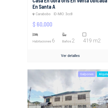
Casa En Obra Gris En Venta Ubicada
En Santa A
Carabobo
ID-MIO: 3cc8
$ 60,000
6
2
419 m2
Habitaciones
Baños
Ver detalles
Galpones
Alquil