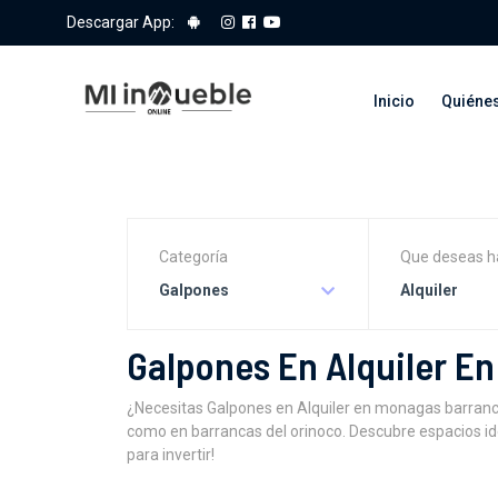
Descargar App:
Inicio
Quiéne
Categoría
Que deseas h
Galpones
Alquiler
Galpones En Alquiler E
¿Necesitas Galpones en Alquiler en monagas barran
como en barrancas del orinoco. Descubre espacios id
para invertir!