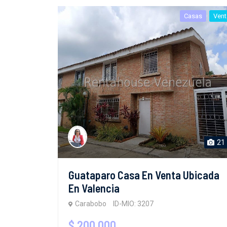
Casas
Vent
21
Guataparo Casa En Venta Ubicada
En Valencia
Carabobo
ID-MIO: 3207
$ 200,000