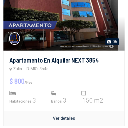
06
Apartamento En Alquiler NEXT 3854
Zulia
ID-MIO: 3b4e
$ 800
/Mes
3
3
150 m2
Habitaciones
Baños
Ver detalles