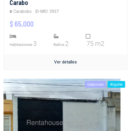
Carabo
Carabobo
ID-MIO: 3937
$ 65,000
3
2
75 m2
Habitaciones
Baños
Ver detalles
Galpones
Alquiler