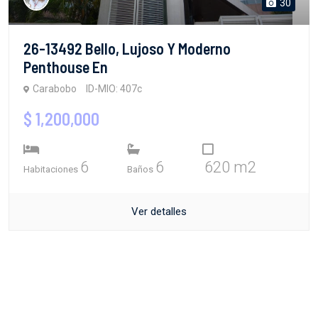
30
26-13492 Bello, Lujoso Y Moderno
Penthouse En
Carabobo
ID-MIO: 407c
$ 1,200,000
6
6
620 m2
Habitaciones
Baños
Ver detalles