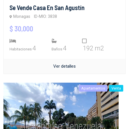
Se Vende Casa En San Agustín
Monagas
ID-MIO: 3838
$ 30,000
4
4
192 m2
Habitaciones
Baños
Ver detalles
Apartamentos
Venta