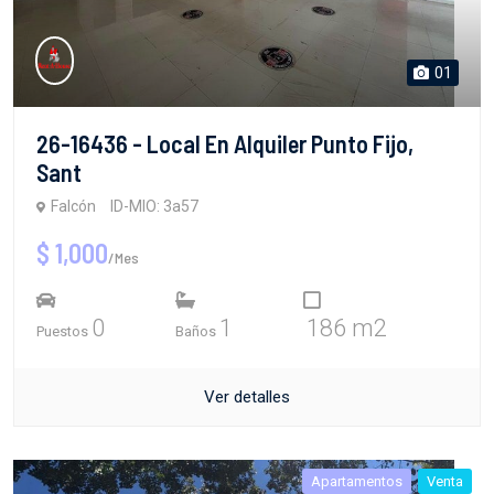
01
26-16436 - Local En Alquiler Punto Fijo,
Sant
Falcón
ID-MIO: 3a57
$ 1,000
/Mes
0
1
186 m2
Puestos
Baños
Ver detalles
Apartamentos
Venta