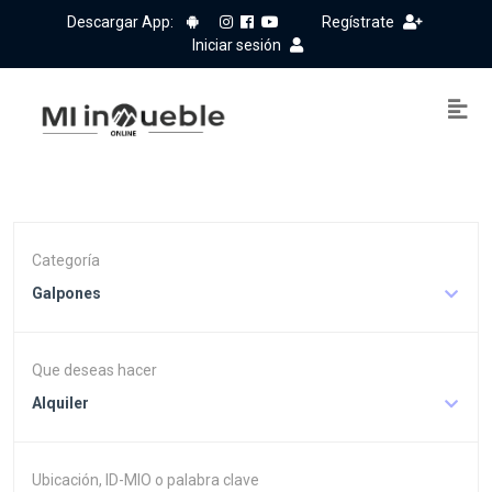
Descargar App:
Regístrate
Iniciar sesión
Categoría
Galpones
Que deseas hacer
Alquiler
Ubicación, ID-MIO o palabra clave