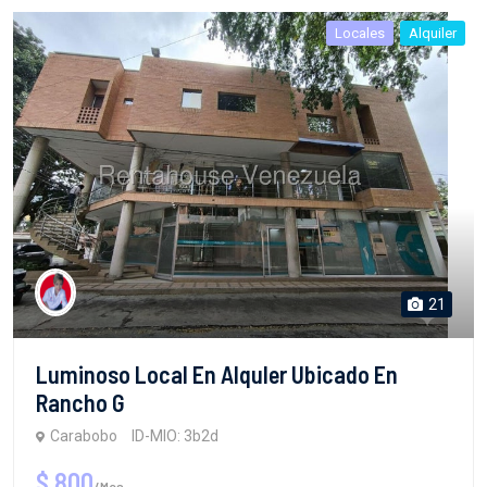
Locales
Alquiler
21
Luminoso Local En Alquler Ubicado En
Rancho G
Carabobo
ID-MIO: 3b2d
$ 800
/Mes