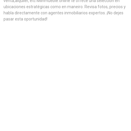
venta,alquiler, etc MiInmueble.online te ofrece una selección en
ubicaciones estratégicas como en maneiro. Revisa fotos, precios y
habla directamente con agentes inmobiliarios expertos. ¡No dejes
pasar esta oportunidad!