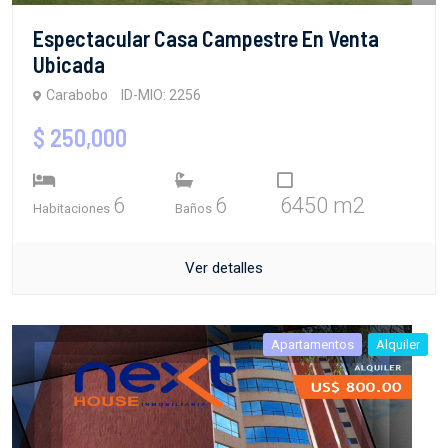
Espectacular Casa Campestre En Venta
Ubicada
Carabobo
ID-MIO: 2256
$ 250,000
6
6
6450 m2
Habitaciones
Baños
Ver detalles
Apartamentos
Alquiler