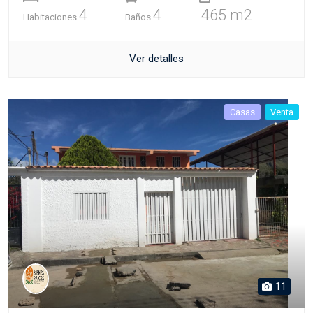
4
4
465 m2
Habitaciones
Baños
Ver detalles
Casas
Venta
11