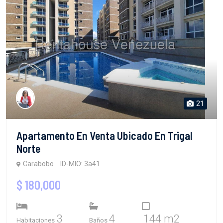
21
Apartamento En Venta Ubicado En Trigal
Norte
Carabobo
ID-MIO: 3a41
$ 180,000
3
4
144 m2
Habitaciones
Baños