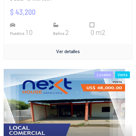
$ 43,200
10
2
0 m2
Puestos
Baños
Ver detalles
Locales
Venta