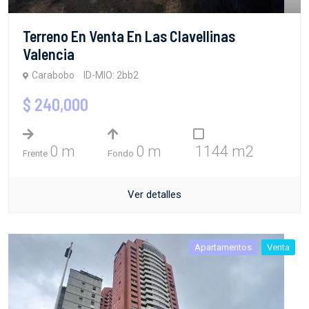
Terreno En Venta En Las Clavellinas
Valencia
Carabobo
ID-MIO: 2bb2
$ 240,000
0 m
0 m
1144 m2
Frente
Fondo
Ver detalles
Apartamentos
Venta