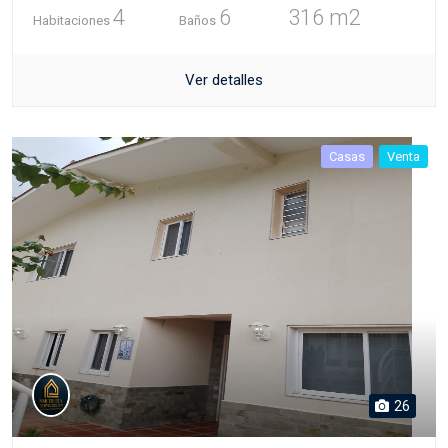
4
6
316 m2
Habitaciones
Baños
Ver detalles
Casas
Venta
26