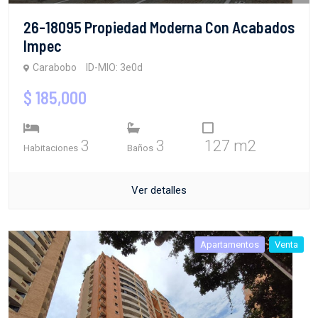
26-18095 Propiedad Moderna Con Acabados
Impec
Carabobo
ID-MIO: 3e0d
$ 185,000
3
3
127 m2
Habitaciones
Baños
Ver detalles
Apartamentos
Venta