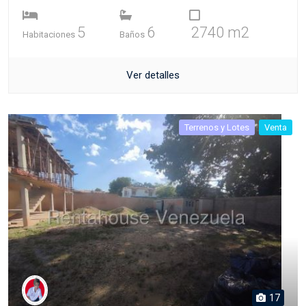
5
6
2740 m2
Habitaciones
Baños
Ver detalles
Terrenos y Lotes
Venta
17