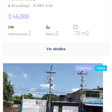
Anzoátegui
ID-MIO: 3c3e
$ 45,000
2
2
70 m2
Habitaciones
Baños
Ver detalles
Galpones
Venta