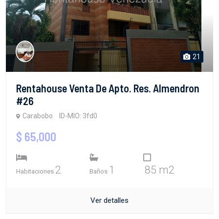
21
Rentahouse Venta De Apto. Res. Almendron
#26
Carabobo
ID-MIO: 3fd0
$ 65,000
2
1
85 m2
Habitaciones
Baños
Ver detalles