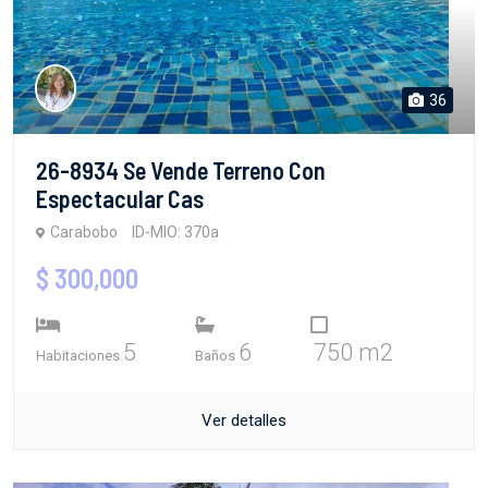
36
26-8934 Se Vende Terreno Con
Espectacular Cas
Carabobo
ID-MIO: 370a
$ 300,000
5
6
750 m2
Habitaciones
Baños
Ver detalles