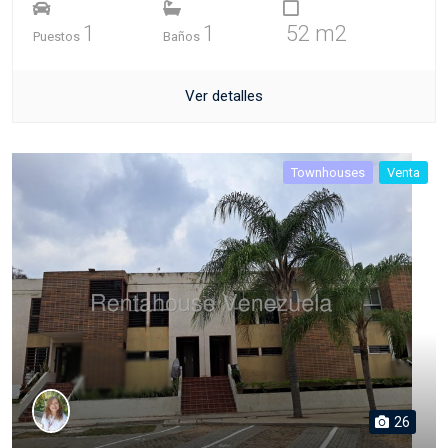
1
1
52 m2
Puestos
Baños
Ver detalles
Townhouses
Venta
26