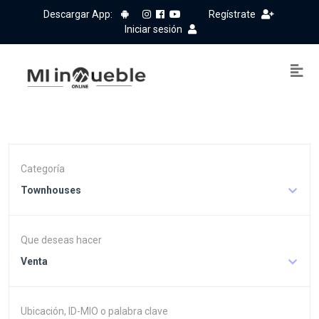
Descargar App:
Regístrate
Iniciar sesión
Categoría
Townhouses
Que deseas hacer
Venta
Ubicación, ID-MIO o palabra clave