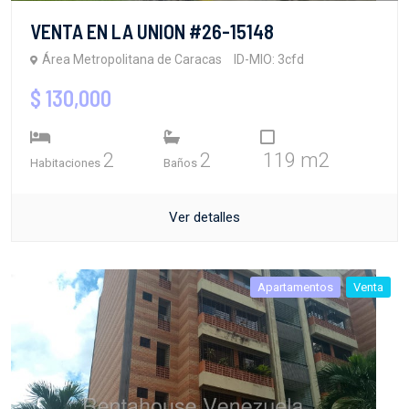
VENTA EN LA UNION #26-15148
Área Metropolitana de Caracas
ID-MIO: 3cfd
$ 130,000
2
2
119 m2
Habitaciones
Baños
Ver detalles
Apartamentos
Venta