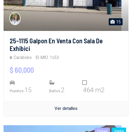
15
25-1115 Galpon En Venta Con Sala De
Exhibici
Carabobo
ID-MIO: 1c53
$ 60,000
15
2
464 m2
Puestos
Baños
Ver detalles
Casas
Venta