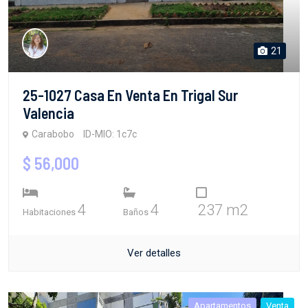
21
25-1027 Casa En Venta En Trigal Sur
Valencia
Carabobo
ID-MIO: 1c7c
$ 56,000
4
4
237 m2
Habitaciones
Baños
Ver detalles
Apartamentos
Venta