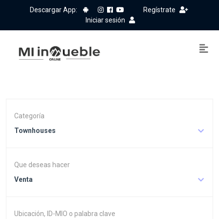
Descargar App:
Regístrate
Iniciar sesión
Categoría
Townhouses
Que deseas hacer
Venta
Ubicación, ID-MIO o palabra clave