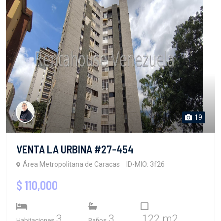
19
VENTA LA URBINA #27-454
Área Metropolitana de Caracas
ID-MIO: 3f26
$ 110,000
3
3
122 m2
Habitaciones
Baños