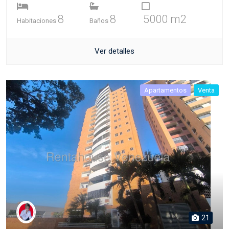
8
8
5000 m2
Habitaciones
Baños
Ver detalles
Apartamentos
Venta
21