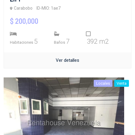
Carabobo
ID-MIO: 1ae7
$ 200,000
5
7
392 m2
Habitaciones
Baños
Ver detalles
Locales
Venta