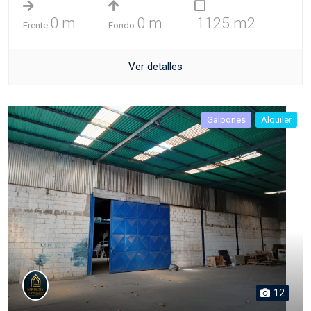
0 m
0 m
1125 m2
Frente
Fondo
Ver detalles
Galpones
Alquiler
12