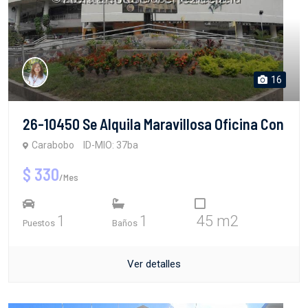
16
26-10450 Se Alquila Maravillosa Oficina Con
Carabobo
ID-MIO: 37ba
$ 330
/Mes
1
1
45 m2
Puestos
Baños
Ver detalles