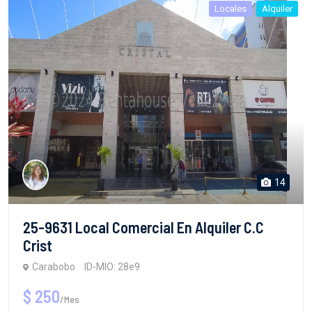
Locales
Alquiler
14
25-9631 Local Comercial En Alquiler C.C
Crist
Carabobo
ID-MIO: 28e9
$ 250
/Mes