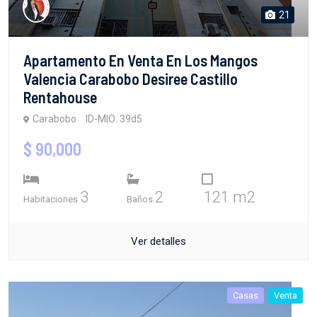
21
Apartamento En Venta En Los Mangos
Valencia Carabobo Desiree Castillo
Rentahouse
Carabobo
ID-MIO: 39d5
$ 90,000
3
2
121 m2
Habitaciones
Baños
Ver detalles
Casas
Venta