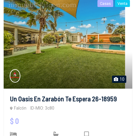
Casas
Venta
10
Un Oasis En Zarabón Te Espera 26-18959
Falcón
ID-MIO: 3c80
$ 0