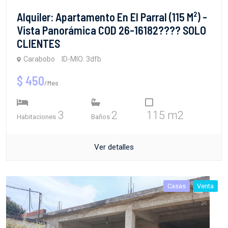
Alquiler: Apartamento En El Parral (115 M²) -
Vista Panorámica COD 26-16182???? SOLO
CLIENTES
Carabobo
ID-MIO: 3dfb
$ 450
/Mes
3
2
115 m2
Habitaciones
Baños
Ver detalles
Casas
Venta