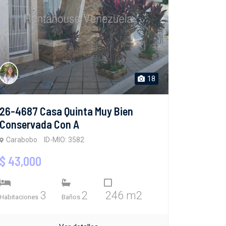
18
26-4687 Casa Quinta Muy Bien
Conservada Con A
Carabobo
ID-MIO: 3582
$ 43,000
3
2
246 m2
Habitaciones
Baños