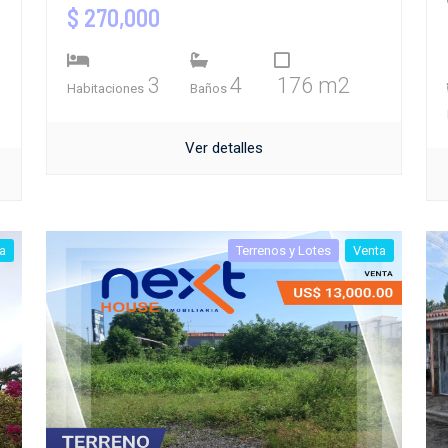
$ 270,000
3
4
176 m2
Habitaciones
Baños
Ver detalles
a
Terrenos y Lotes
Venta