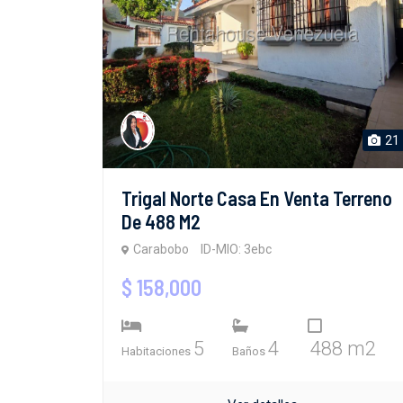
21
Trigal Norte Casa En Venta Terreno
De 488 M2
Carabobo
ID-MIO: 3ebc
$ 158,000
5
4
488 m2
Habitaciones
Baños