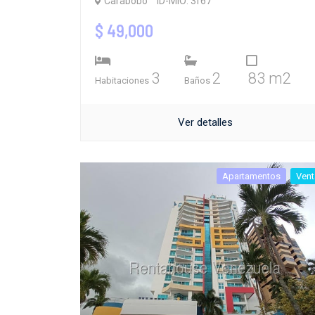
Carabobo
ID-MIO: 3f67
$ 49,000
3
2
83 m2
Habitaciones
Baños
Ver detalles
Apartamentos
Vent