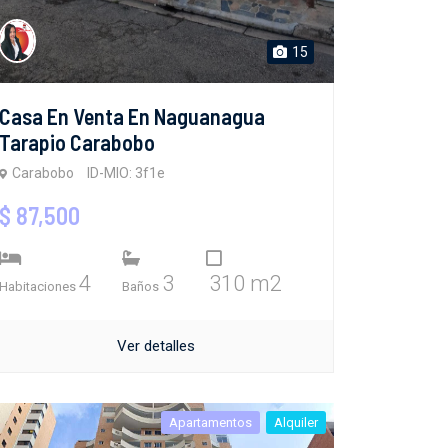
15
Casa En Venta En Naguanagua
Tarapio Carabobo
Carabobo
ID-MIO: 3f1e
$ 87,500
4
3
310 m2
Habitaciones
Baños
Ver detalles
Apartamentos
Alquiler