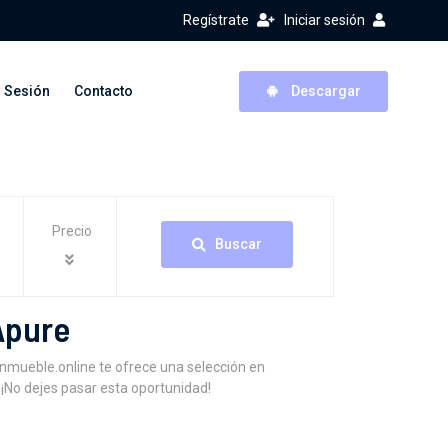
Regístrate
Iniciar sesión
r Sesión
Contacto
Descargar
Precio
Buscar
Apure
mueble.online te ofrece una selección en
¡No dejes pasar esta oportunidad!