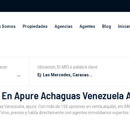
s Somos
Propiedades
Agencias
Agentes
Blog
Inicia
acer
Ubicación, ID-MIO o palabra clave
En Apure Achaguas Venezuela 
enezuela, apure. Con más de 192 opciones en venta,alquiler, etc MiIn
tos, precios y habla directamente con agentes inmobiliarios expertos. 