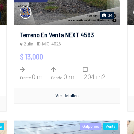
04
Terreno En Venta NEXT 4563
Zulia
ID-MIO: 4026
$ 13,000
0 m
0 m
204 m2
Frente
Fondo
Ver detalles
a
Galpones
Venta