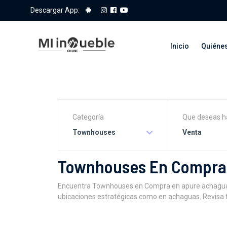
Descargar App:
Inicio
Quiéne
Categoría
Que deseas h
Townhouses
Venta
Townhouses En Compra 
Encuentra Townhouses en Compra en apure achaguas V
ubicaciones estratégicas como en achaguas. Revisa fo