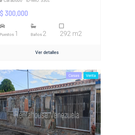
Carabobo
ID-MIO: 33cc
$ 300,000
1
2
292 m2
Puestos
Baños
Ver detalles
Casas
Venta