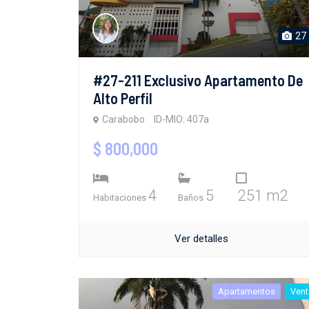
27
#27-211 Exclusivo Apartamento De
Alto Perfil
Carabobo
ID-MIO: 407a
$ 800,000
4
5
251 m2
Habitaciones
Baños
Ver detalles
Apartamentos
Vent