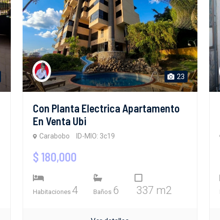
23
Con Planta Electrica Apartamento
En Venta Ubi
Carabobo
ID-MIO: 3c19
$ 180,000
4
6
337 m2
Habitaciones
Baños