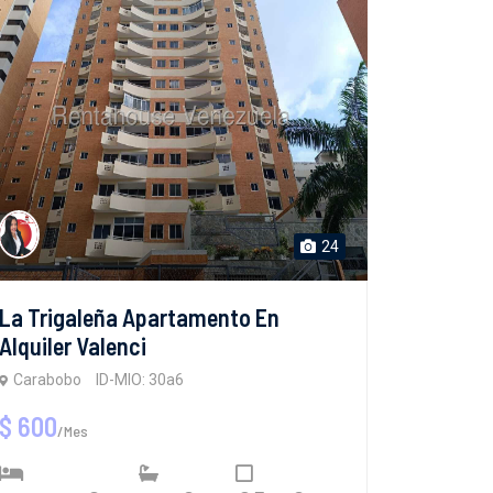
24
La Trigaleña Apartamento En
Alquiler Valenci
Carabobo
ID-MIO: 30a6
$ 600
/Mes