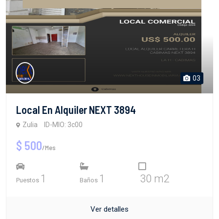
03
Local En Alquiler NEXT 3894
Zulia
ID-MIO: 3c00
$ 500
/Mes
1
1
30 m2
Puestos
Baños
Ver detalles