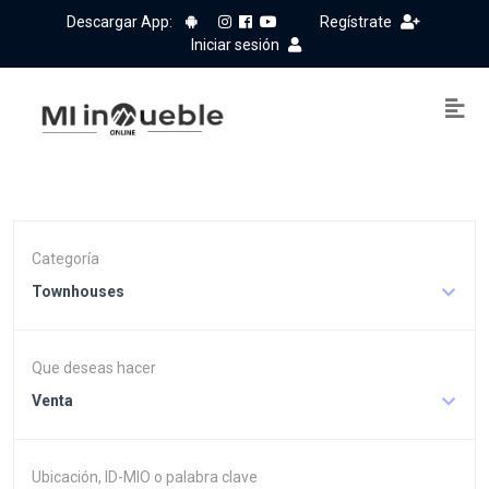
Descargar App:
Regístrate
Iniciar sesión
Categoría
Townhouses
Que deseas hacer
Venta
Ubicación, ID-MIO o palabra clave