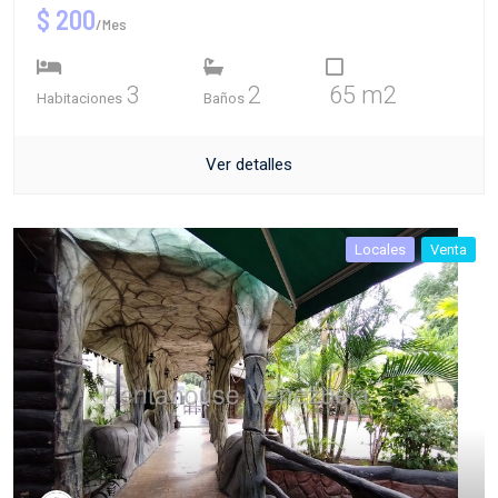
$ 200
/Mes
3
2
65 m2
Habitaciones
Baños
Ver detalles
Locales
Venta