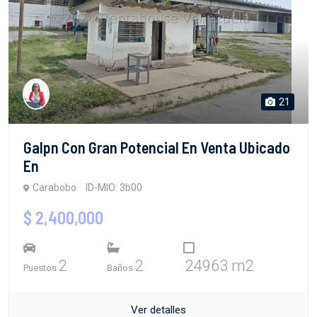
21
Galpn Con Gran Potencial En Venta Ubicado
En
Carabobo
ID-MIO: 3b00
$ 2,400,000
2
2
24963 m2
Puestos
Baños
Ver detalles