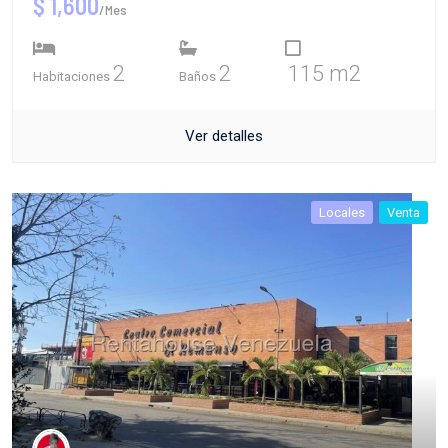
$ 1,600
/Mes
2
2
115 m2
Habitaciones
Baños
Ver detalles
Locales
Venta