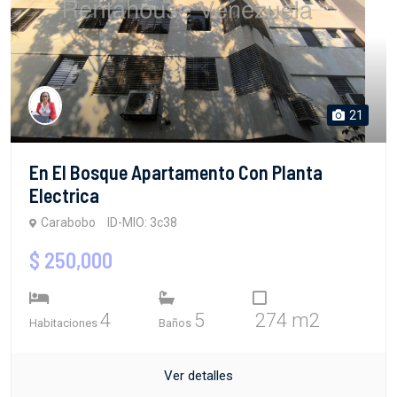
21
En El Bosque Apartamento Con Planta
Electrica
Carabobo
ID-MIO: 3c38
$ 250,000
4
5
274 m2
Habitaciones
Baños
Ver detalles