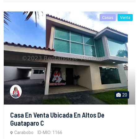
Casas
Venta
20
Casa En Venta Ubicada En Altos De
Guataparo C
Carabobo
ID-MIO: 1166