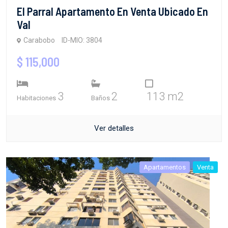
El Parral Apartamento En Venta Ubicado En
Val
Carabobo
ID-MIO: 3804
$ 115,000
3
2
113 m2
Habitaciones
Baños
Ver detalles
Apartamentos
Venta