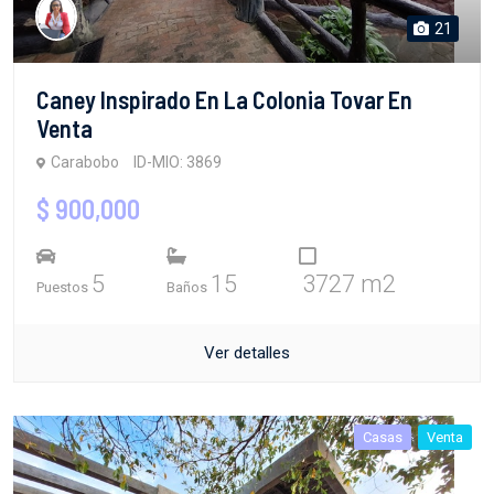
21
Caney Inspirado En La Colonia Tovar En
Venta
Carabobo
ID-MIO: 3869
$ 900,000
5
15
3727 m2
Puestos
Baños
Ver detalles
Casas
Venta