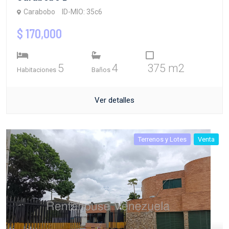
Carabobo
ID-MIO: 35c6
$ 170,000
5
4
375 m2
Habitaciones
Baños
Ver detalles
Terrenos y Lotes
Venta