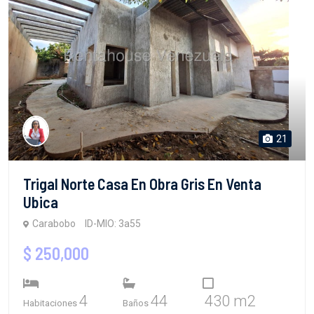
21
Trigal Norte Casa En Obra Gris En Venta
Ubica
Carabobo
ID-MIO: 3a55
$ 250,000
4
44
430 m2
Habitaciones
Baños