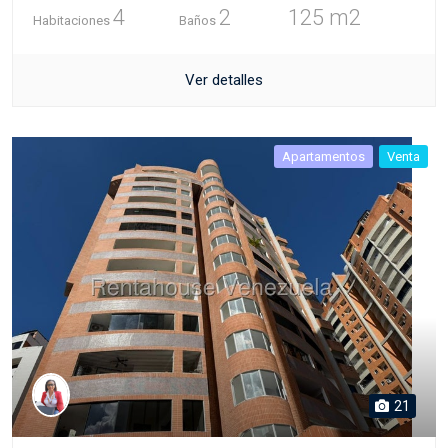
4
2
125 m2
Habitaciones
Baños
Ver detalles
Apartamentos
Venta
21