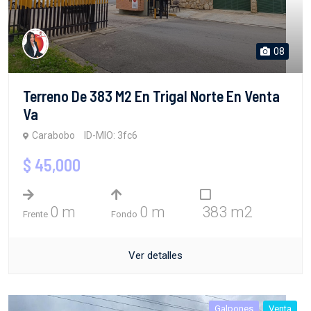
08
Terreno De 383 M2 En Trigal Norte En Venta
Va
Carabobo
ID-MIO: 3fc6
$ 45,000
0 m
0 m
383 m2
Frente
Fondo
Ver detalles
Galpones
Venta