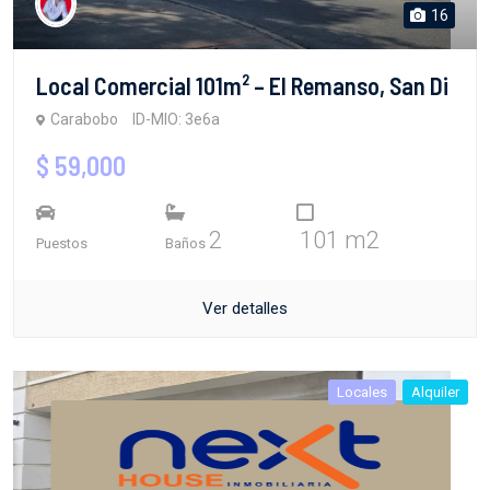
16
Local Comercial 101m² – El Remanso, San Di
Carabobo
ID-MIO: 3e6a
$ 59,000
2
101 m2
Puestos
Baños
Ver detalles
Locales
Alquiler