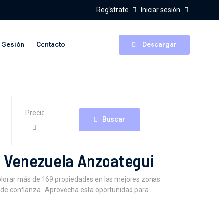
Regístrate
Iniciar sesión
r Sesión
Contacto
Descargar
Precio
Buscar
z Venezuela Anzoategui
plorar más de 169 propiedades en las mejores zonas
 de confianza. ¡Aprovecha esta oportunidad para