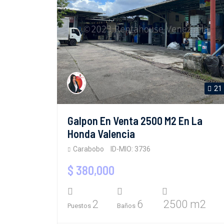
21
Galpon En Venta 2500 M2 En La
Honda Valencia
Carabobo
ID-MIO: 3736
$ 380,000
2
6
2500 m2
Puestos
Baños