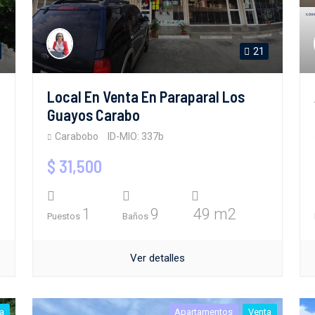
21
Local En Venta En Paraparal Los
Guayos Carabo
Carabobo
ID-MIO: 337b
$ 31,500
1
9
49 m2
Puestos
Baños
Ver detalles
a
Apartamentos
Venta