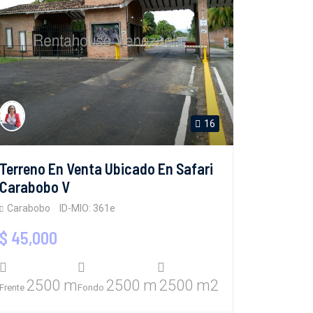
16
Terreno En Venta Ubicado En Safari
Carabobo V
Carabobo
ID-MIO: 361e
$ 45,000
2500 m
2500 m
2500 m2
Frente
Fondo