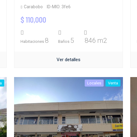
Carabobo
ID-MIO: 3fe6
$ 110,000
8
5
846 m2
Habitaciones
Baños
Ver detalles
a
Locales
Venta