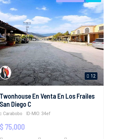
12
Twonhouse En Venta En Los Frailes
San Diego C
Carabobo
ID-MIO: 34ef
$ 75,000