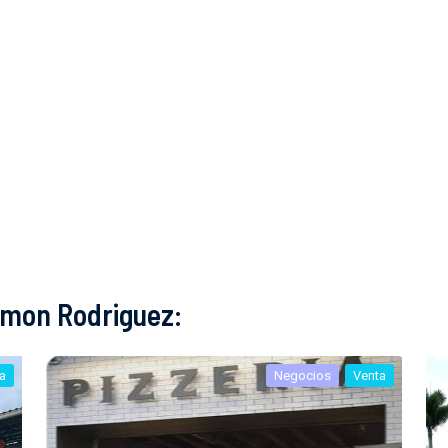
imon Rodriguez:
a
Negocios
Venta