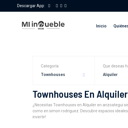
Descargar App:
Inicio
Quiéne
Categoría
Que deseas h
Townhouses
Alquiler
Townhouses En Alquiler
¿Necesitas Townhouses en Alquiler en anzoategui s
como en simon rodriguez. Descubre espacios ideales 
invertir!