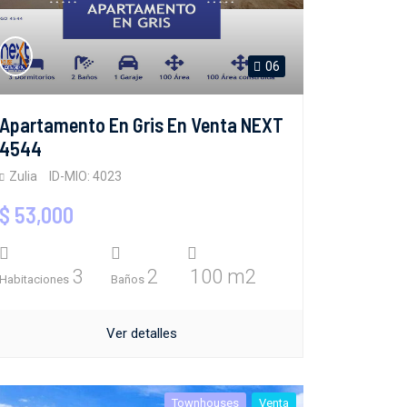
06
Apartamento En Gris En Venta NEXT
4544
Zulia
ID-MIO: 4023
$ 53,000
3
2
100 m2
Habitaciones
Baños
Ver detalles
Townhouses
Venta