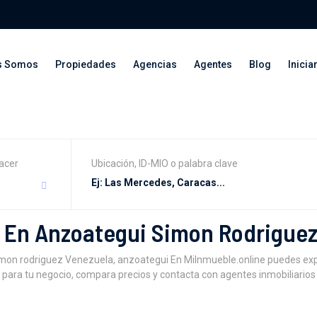
s Somos
Propiedades
Agencias
Agentes
Blog
Inicia
acer
Ubicación, ID-MIO o palabra clave
 En Anzoategui Simon Rodrigue
imon rodriguez Venezuela, anzoategui En MiInmueble.online puedes ex
para tu negocio, compara precios y contacta con agentes inmobiliarios