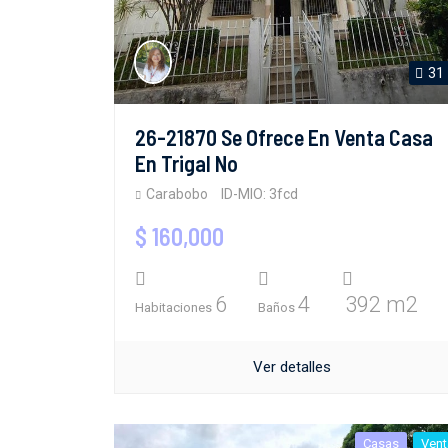
31
26-21870 Se Ofrece En Venta Casa
En Trigal No
Carabobo
ID-MIO: 3fcd
$ 160,000
6
4
392 m2
Habitaciones
Baños
Ver detalles
Casas
Vent