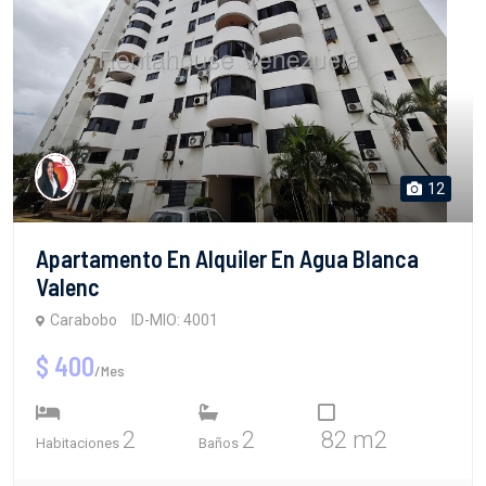
12
Apartamento En Alquiler En Agua Blanca
Valenc
Carabobo
ID-MIO: 4001
$ 400
/Mes
2
2
82 m2
Habitaciones
Baños