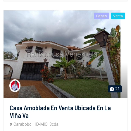
Casas
Venta
21
Casa Amoblada En Venta Ubicada En La
Viña Va
Carabobo
ID-MIO: 3cda