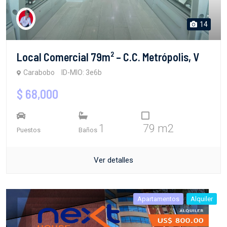
14
Local Comercial 79m² – C.C. Metrópolis, V
Carabobo
ID-MIO: 3e6b
$ 68,000
1
79 m2
Puestos
Baños
Ver detalles
Apartamentos
Alquiler