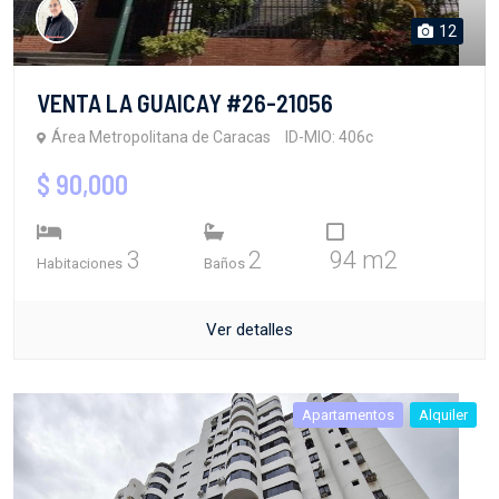
12
VENTA LA GUAICAY #26-21056
Área Metropolitana de Caracas
ID-MIO: 406c
$ 90,000
3
2
94 m2
Habitaciones
Baños
Ver detalles
Apartamentos
Alquiler