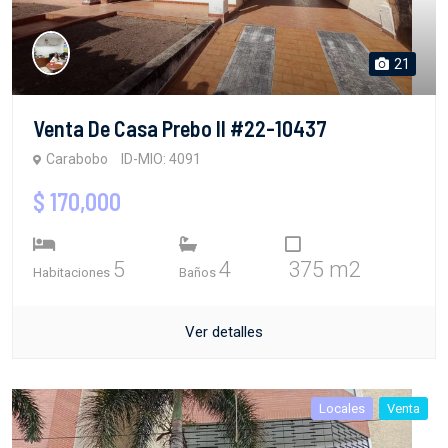
21
Venta De Casa Prebo II #22-10437
Carabobo
ID-MIO: 4091
$ 170,000
5
4
375 m2
Habitaciones
Baños
Ver detalles
Locales
Venta