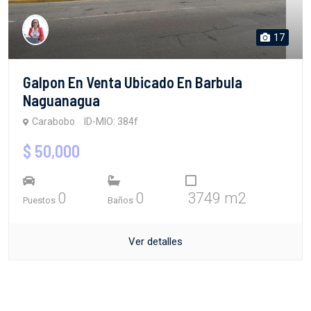
17
Galpon En Venta Ubicado En Barbula
Naguanagua
Carabobo
ID-MIO: 384f
$ 50,000
0
0
3749 m2
Puestos
Baños
Ver detalles