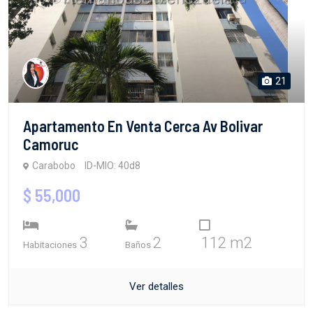
21
Apartamento En Venta Cerca Av Bolivar
Camoruc
Carabobo
ID-MIO: 40d8
$ 55,000
3
2
112 m2
Habitaciones
Baños
Ver detalles