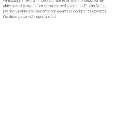
venta,alquiler, etc MiInmueble.online te ofrece una selección en
ubicaciones estratégicas como en medio ventuari. Revisa fotos,
precios y habla directamente con agentes inmobiliarios expertos.
¡No dejes pasar esta oportunidad!