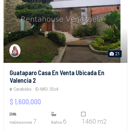
21
Guataparo Casa En Venta Ubicada En
Valencia 2
Carabobo
ID-MIO: 35c4
$ 1,600,000
7
6
1460 m2
Habitaciones
Baños