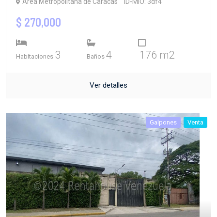
Área Metropolitana de Caracas
ID-MIO: 3df4
$ 270,000
3
4
176 m2
Habitaciones
Baños
Ver detalles
Galpones
Venta