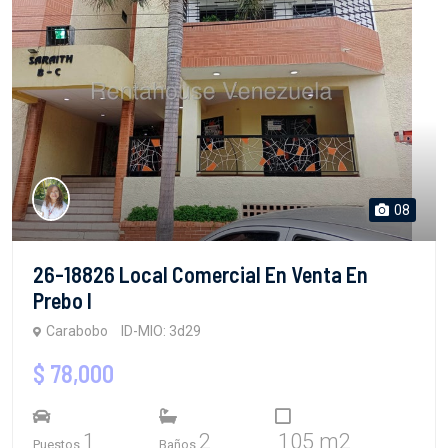
08
26-18826 Local Comercial En Venta En
Prebo I
Carabobo
ID-MIO: 3d29
$ 78,000
1
2
105 m2
Puestos
Baños