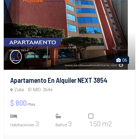
06
Apartamento En Alquiler NEXT 3854
Zulia
ID-MIO: 3b4e
$ 800
/Mes
3
3
150 m2
Habitaciones
Baños