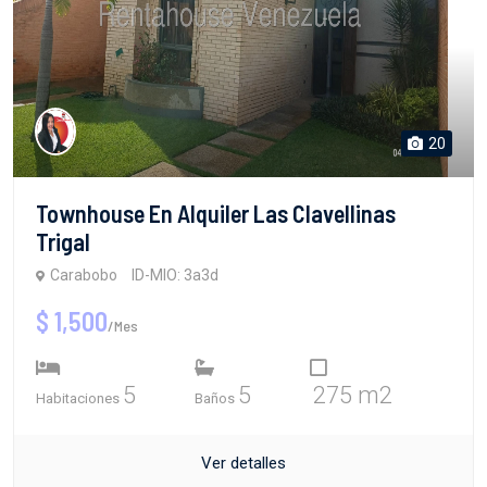
20
Townhouse En Alquiler Las Clavellinas
Trigal
Carabobo
ID-MIO: 3a3d
$ 1,500
/Mes
5
5
275 m2
Habitaciones
Baños
Ver detalles