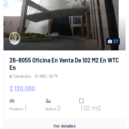
27
26-8055 Oficina En Venta De 102 M2 En WTC
En
Carabobo
ID-MIO: 3679
$ 120,000
1
2
102 m2
Puestos
Baños
Ver detalles