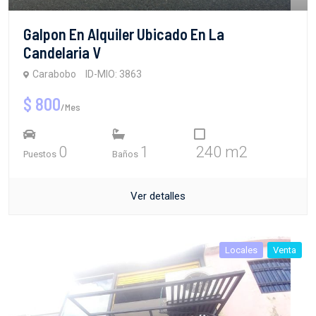
Galpon En Alquiler Ubicado En La
Candelaria V
Carabobo
ID-MIO: 3863
$ 800
/Mes
0
1
240 m2
Puestos
Baños
Ver detalles
Locales
Venta