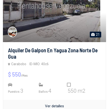
21
Alquiler De Galpon En Yagua Zona Norte De
Gua
Carabobo
ID-MIO: 40c6
$ 550
/Mes
3
4
550 m2
Puestos
Baños
Ver detalles