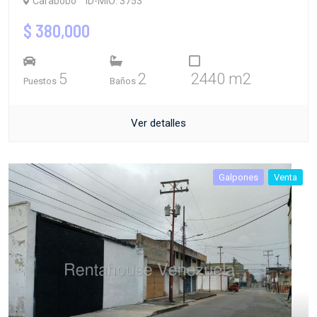
Carabobo
ID-MIO: 3753
$ 380,000
5
2
2440 m2
Puestos
Baños
Ver detalles
Galpones
Venta