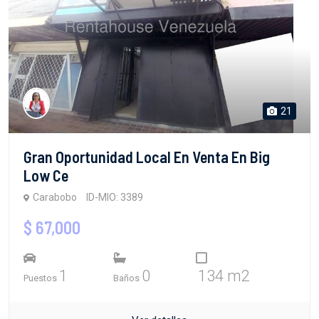
21
Gran Oportunidad Local En Venta En Big
Low Ce
Carabobo
ID-MIO: 3389
$ 67,000
1
0
134 m2
Puestos
Baños