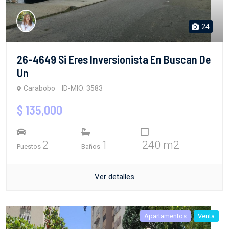
24
26-4649 Si Eres Inversionista En Buscan De
Un
Carabobo
ID-MIO: 3583
$ 135,000
2
1
240 m2
Puestos
Baños
Ver detalles
Apartamentos
Venta