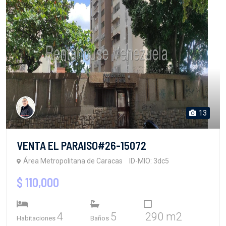
13
VENTA EL PARAISO#26-15072
Área Metropolitana de Caracas
ID-MIO: 3dc5
$ 110,000
4
5
290 m2
Habitaciones
Baños