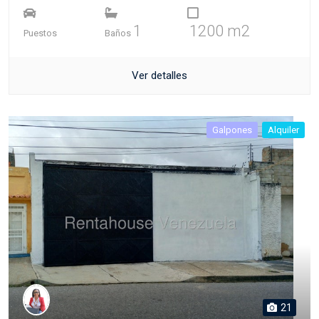
1
1200 m2
Puestos
Baños
Ver detalles
Galpones
Alquiler
21