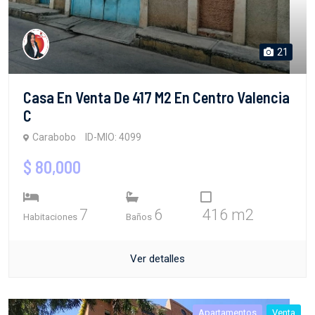
21
Casa En Venta De 417 M2 En Centro Valencia
C
Carabobo
ID-MIO: 4099
$ 80,000
7
6
416 m2
Habitaciones
Baños
Ver detalles
Apartamentos
Venta