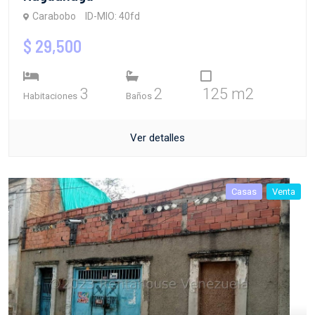
Carabobo
ID-MIO: 40fd
$ 29,500
3
2
125 m2
Habitaciones
Baños
Ver detalles
Casas
Venta