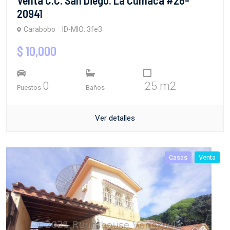
20941
Carabobo
ID-MIO: 3fe3
$ 10,000
0
25 m2
Puestos
Baños
Ver detalles
Casas
Venta