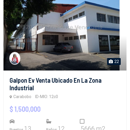
22
Galpon Ev Venta Ubicado En La Zona
Industrial
Carabobo
ID-MIO: 12c0
$ 1,500,000
13
12
5666 m2
Puestos
Baños