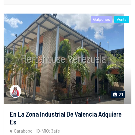
Galpones
Venta
21
En La Zona Industrial De Valencia Adquiere
Es
Carabobo
ID-MIO: 3afe