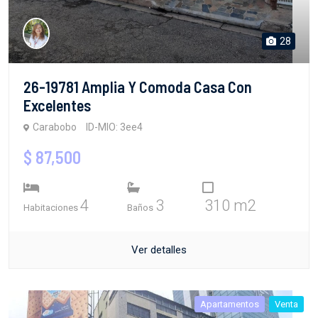
28
26-19781 Amplia Y Comoda Casa Con
Excelentes
Carabobo
ID-MIO: 3ee4
$ 87,500
4
3
310 m2
Habitaciones
Baños
Ver detalles
Apartamentos
Venta