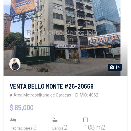
14
VENTA BELLO MONTE #26-20669
Área Metropolitana de Caracas
ID-MIO: 4062
$ 85,000
3
2
108 m2
Habitaciones
Baños