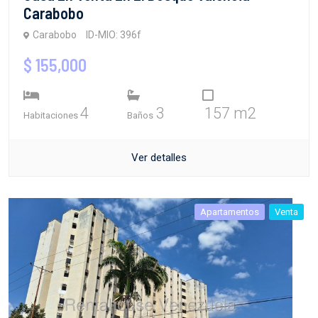
Carabobo
Carabobo
ID-MIO: 396f
$ 155,000
4
3
157 m2
Habitaciones
Baños
Ver detalles
Apartamentos
Venta