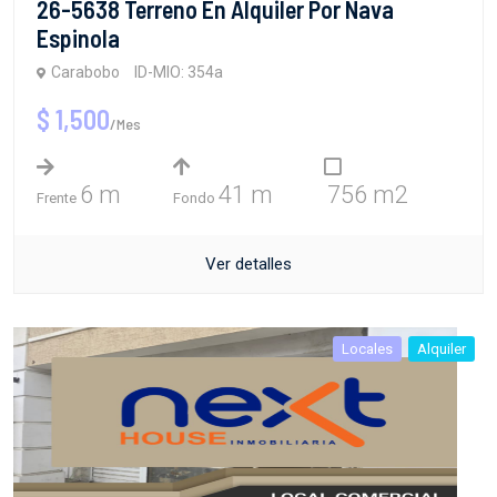
26-5638 Terreno En Alquiler Por Nava
Espinola
Carabobo
ID-MIO: 354a
$ 1,500
/Mes
6 m
41 m
756 m2
Frente
Fondo
Ver detalles
Locales
Alquiler