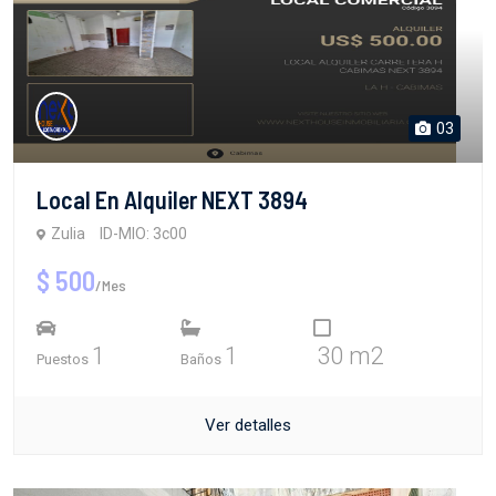
03
Local En Alquiler NEXT 3894
Zulia
ID-MIO: 3c00
$ 500
/Mes
1
1
30 m2
Puestos
Baños
Ver detalles