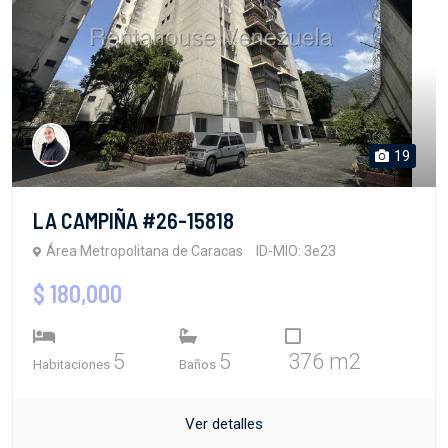
19
LA CAMPIÑA #26-15818
Área Metropolitana de Caracas
ID-MIO: 3e23
$ 180,000
5
5
376 m2
Habitaciones
Baños
Ver detalles