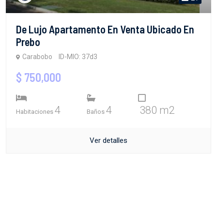
De Lujo Apartamento En Venta Ubicado En
Prebo
Carabobo
ID-MIO: 37d3
$ 750,000
4
4
380 m2
Habitaciones
Baños
Ver detalles