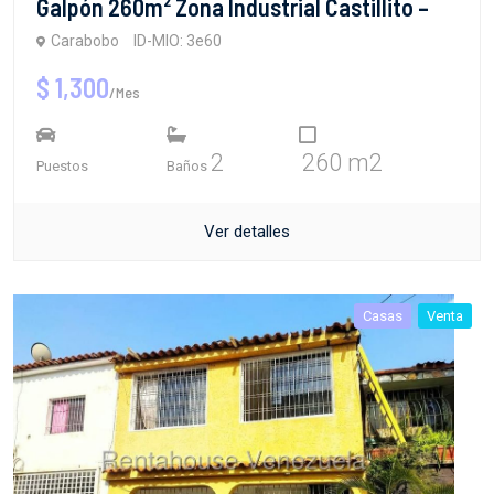
Galpón 260m² Zona Industrial Castillito –
Carabobo
ID-MIO: 3e60
$ 1,300
/Mes
2
260 m2
Puestos
Baños
Ver detalles
Casas
Venta