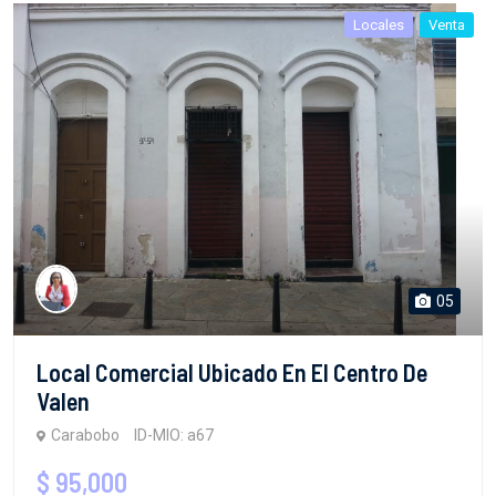
Locales
Venta
05
Local Comercial Ubicado En El Centro De
Valen
Carabobo
ID-MIO: a67
$ 95,000