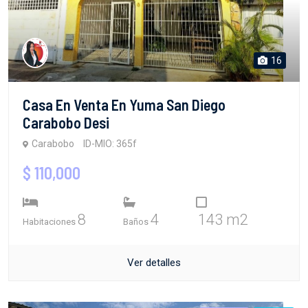
16
Casa En Venta En Yuma San Diego
Carabobo Desi
Carabobo
ID-MIO: 365f
$ 110,000
8
4
143 m2
Habitaciones
Baños
Ver detalles