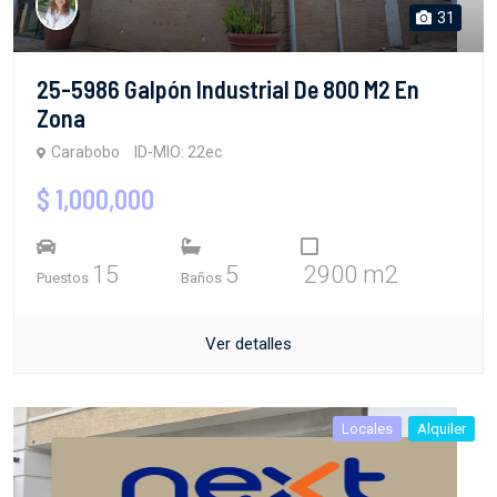
31
25-5986 Galpón Industrial De 800 M2 En
Zona
Carabobo
ID-MIO: 22ec
$ 1,000,000
15
5
2900 m2
Puestos
Baños
Ver detalles
Locales
Alquiler