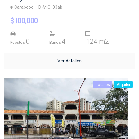
Carabobo
ID-MIO: 33ab
$ 100,000
0
4
124 m2
Puestos
Baños
Ver detalles
Locales
Alquiler