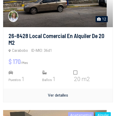
12
26-8428 Local Comercial En Alquiler De 20
M2
Carabobo
ID-MIO: 36d1
$ 170
/Mes
1
1
20 m2
Puestos
Baños
Ver detalles
Apartamentos
Alquiler