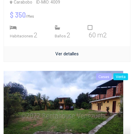
Carabobo
ID-MIO: 4009
$ 350
/Mes
2
2
60 m2
Habitaciones
Baños
Ver detalles
Casas
Venta