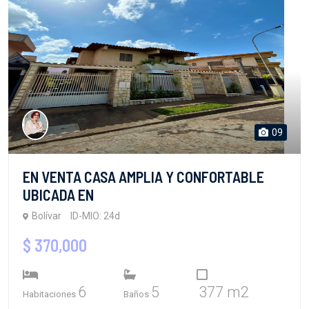
09
EN VENTA CASA AMPLIA Y CONFORTABLE
UBICADA EN
Bolívar
ID-MIO: 24d
$ 370,000
6
5
377 m2
Habitaciones
Baños