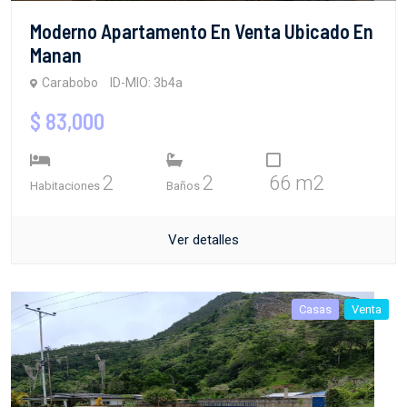
Moderno Apartamento En Venta Ubicado En
Manan
Carabobo
ID-MIO: 3b4a
$ 83,000
2
2
66 m2
Habitaciones
Baños
Ver detalles
Casas
Venta