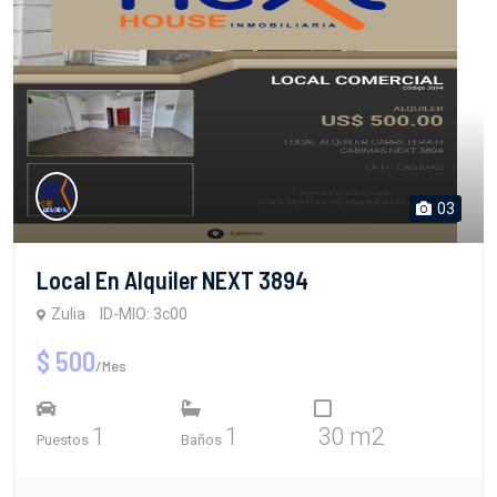
03
Local En Alquiler NEXT 3894
Zulia
ID-MIO: 3c00
$ 500
/Mes
1
1
30 m2
Puestos
Baños