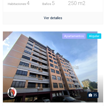
4
5
250 m2
Habitaciones
Baños
Ver detalles
Apartamentos
Alquiler
35