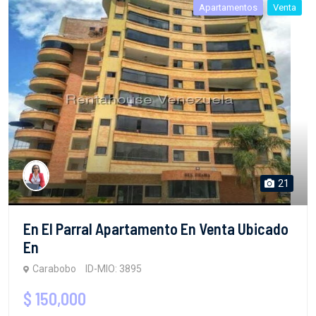
Apartamentos
Venta
21
En El Parral Apartamento En Venta Ubicado
En
Carabobo
ID-MIO: 3895
$ 150,000