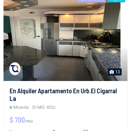
13
En Alquiler Apartamento En Urb.El Cigarral
La
Miranda
ID-MIO: 402c
$ 700
/Mes