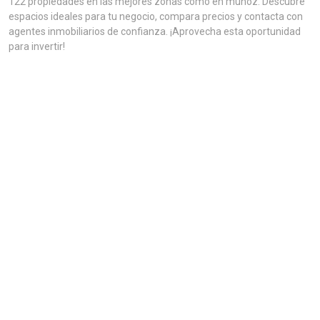
122 propiedades en las mejores zonas como en munoz. Descubre
espacios ideales para tu negocio, compara precios y contacta con
agentes inmobiliarios de confianza. ¡Aprovecha esta oportunidad
para invertir!