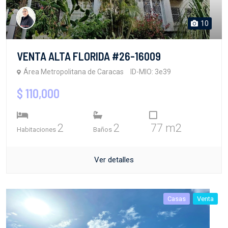
10
VENTA ALTA FLORIDA #26-16009
Área Metropolitana de Caracas
ID-MIO: 3e39
$ 110,000
2
2
77 m2
Habitaciones
Baños
Ver detalles
Casas
Venta