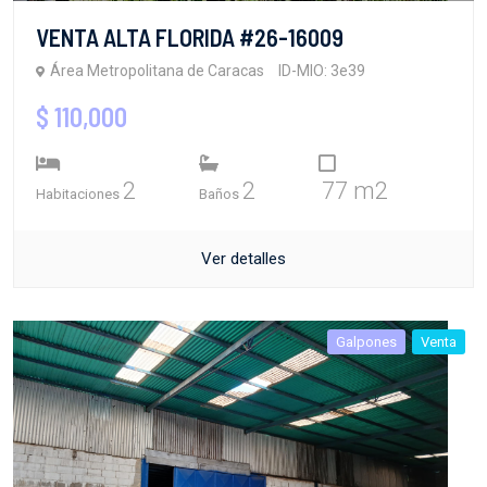
VENTA ALTA FLORIDA #26-16009
Área Metropolitana de Caracas
ID-MIO: 3e39
$ 110,000
2
2
77 m2
Habitaciones
Baños
Ver detalles
Galpones
Venta