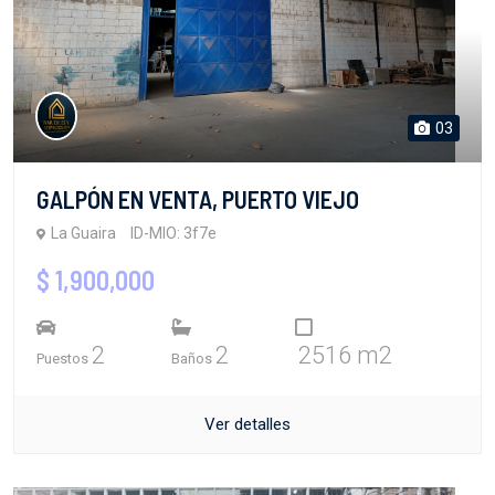
03
GALPÓN EN VENTA, PUERTO VIEJO
La Guaira
ID-MIO: 3f7e
$ 1,900,000
2
2
2516 m2
Puestos
Baños
Ver detalles