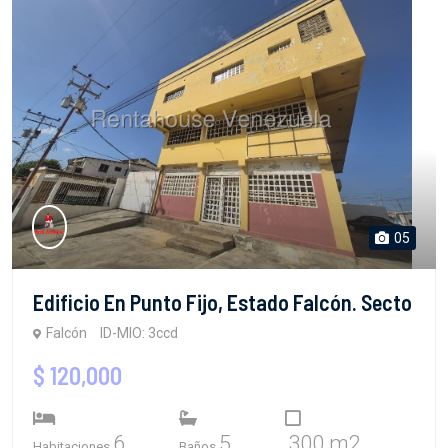
05
Edificio En Punto Fijo, Estado Falcón. Secto
Falcón
ID-MIO: 3ccd
$ 120,000
6
5
300 m2
Habitaciones
Baños