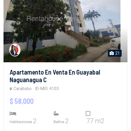
21
Apartamento En Venta En Guayabal
Naguanagua C
Carabobo
ID-MIO: 4103
$ 58,000
2
2
77 m2
Habitaciones
Baños