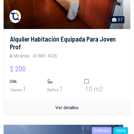
07
Alquiler Habitación Equipada Para Joven
Prof
Miranda
ID-MIO: 402b
$ 200
1
1
10 m2
Camas
Baños
Ver detalles
Edificios
Venta