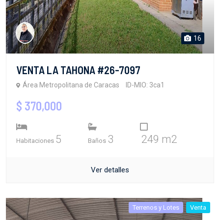
16
VENTA LA TAHONA #26-7097
Área Metropolitana de Caracas
ID-MIO: 3ca1
$ 370,000
5
3
249 m2
Habitaciones
Baños
Ver detalles
Terrenos y Lotes
Venta