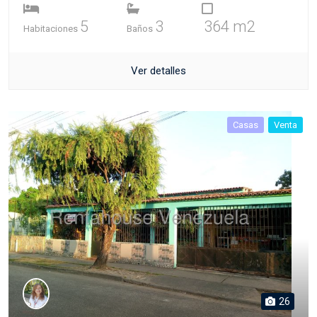
5
3
364 m2
Habitaciones
Baños
Ver detalles
Casas
Venta
26