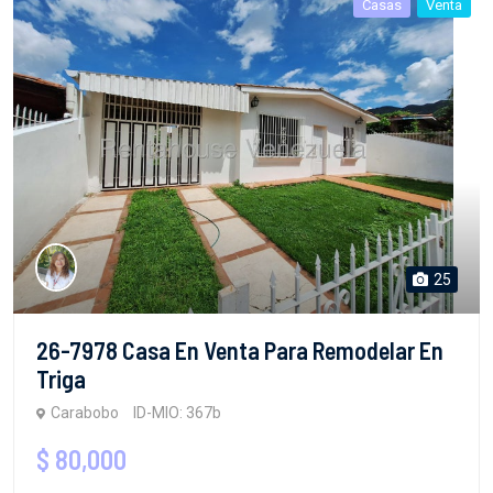
Casas
Venta
25
26-7978 Casa En Venta Para Remodelar En
Triga
Carabobo
ID-MIO: 367b
$ 80,000