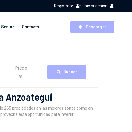
Regístrate
Iniciar sesión
r Sesión
Contacto
Descargar
Precio
Buscar
la Anzoategui
s de 265 propiedades en las mejores zonas como en
Aprovecha esta oportunidad para invertir!