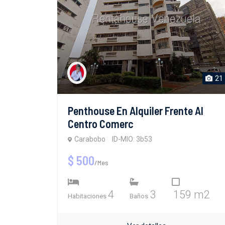
21
Penthouse En Alquiler Frente Al
Centro Comerc
Carabobo
ID-MIO: 3b53
$ 500
/Mes
4
3
159 m2
Habitaciones
Baños