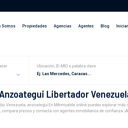
s Somos
Propiedades
Agencias
Agentes
Blog
Inicia
acer
Ubicación, ID-MIO o palabra clave
n Anzoategui Libertador Venezue
rtador Venezuela, anzoategui En MiInmueble.online puedes explorar má
o, compara precios y contacta con agentes inmobiliarios de confianza. ¡