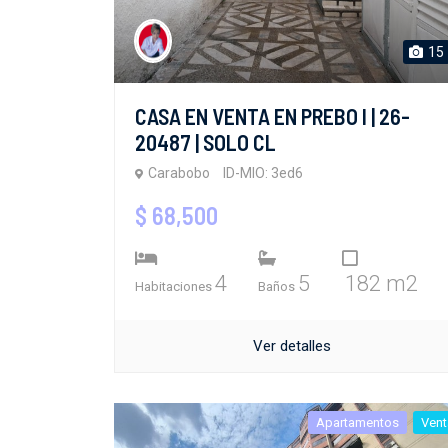
15
CASA EN VENTA EN PREBO I | 26-
20487 | SOLO CL
Carabobo
ID-MIO: 3ed6
$ 68,500
4
5
182 m2
Habitaciones
Baños
Ver detalles
Apartamentos
Vent