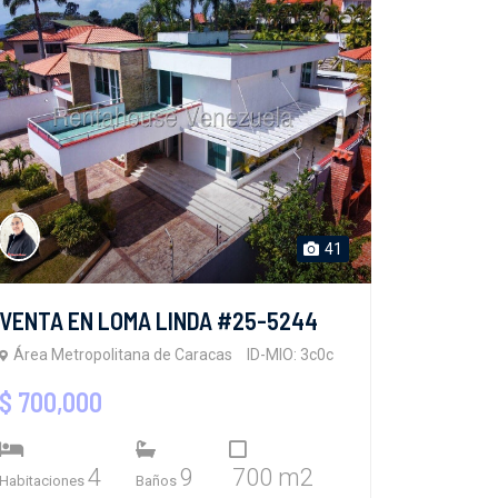
41
VENTA EN LOMA LINDA #25-5244
Área Metropolitana de Caracas
ID-MIO: 3c0c
$ 700,000
4
9
700 m2
Habitaciones
Baños