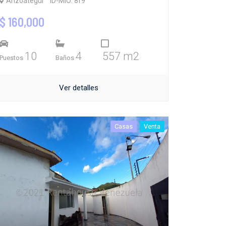
Anzoátegui
ID-MIO: 8f9
$ 160,000
10
4
557 m2
Puestos
Baños
Ver detalles
Casas
Venta