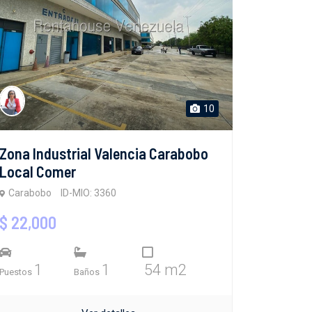
10
Zona Industrial Valencia Carabobo
Local Comer
Carabobo
ID-MIO: 3360
$ 22,000
1
1
54 m2
Puestos
Baños