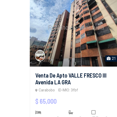
21
Venta De Apto VALLE FRESCO III
Avenida LA GRA
Carabobo
ID-MIO: 3fbf
$ 65,000