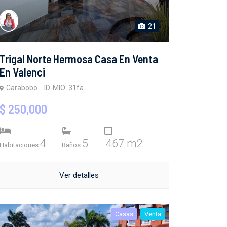
21
Trigal Norte Hermosa Casa En Venta
En Valenci
Carabobo
ID-MIO: 31fa
$ 250,000
4
5
467 m2
Habitaciones
Baños
Ver detalles
Casas
Venta