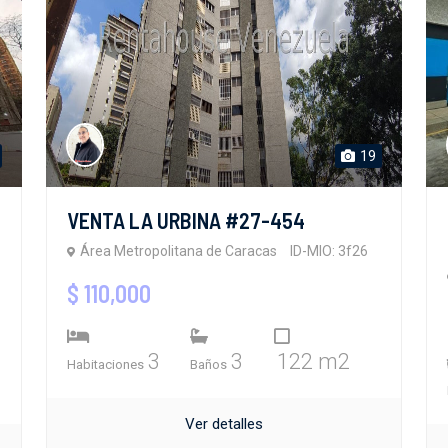
19
VENTA LA URBINA #27-454
Área Metropolitana de Caracas
ID-MIO: 3f26
$ 110,000
3
3
122 m2
Habitaciones
Baños
Ver detalles