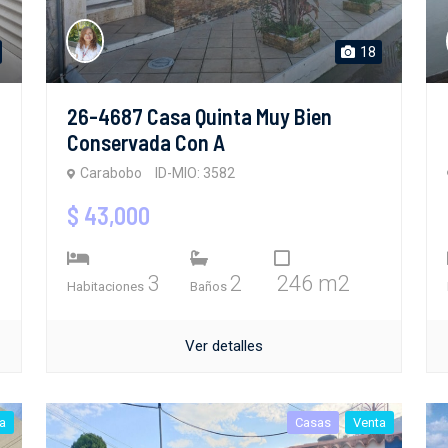
18
26-4687 Casa Quinta Muy Bien
Conservada Con A
Carabobo
ID-MIO: 3582
$ 43,000
3
2
246 m2
Habitaciones
Baños
Ver detalles
a
Casas
Venta