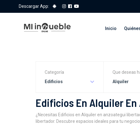
Descargar App:
Inicio
Quiéne
Categoría
Que deseas h
Edificios
Alquiler
Edificios En Alquiler E
¿Necesitas Edificios en Alquiler en anzoategui libe
libertador. Descubre espacios ideales para tu negoci