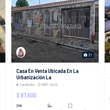
21
Casa En Venta Ubicada En La
Urbanización La
Carabobo
ID-MIO: 3ec6
$ 87,500