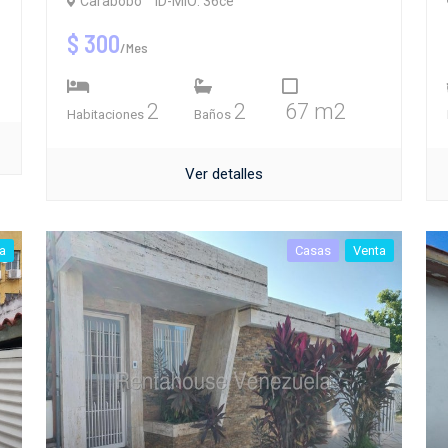
Carabobo
ID-MIO: 36ce
$ 300
/Mes
2
2
67 m2
Habitaciones
Baños
Ver detalles
a
Casas
Venta