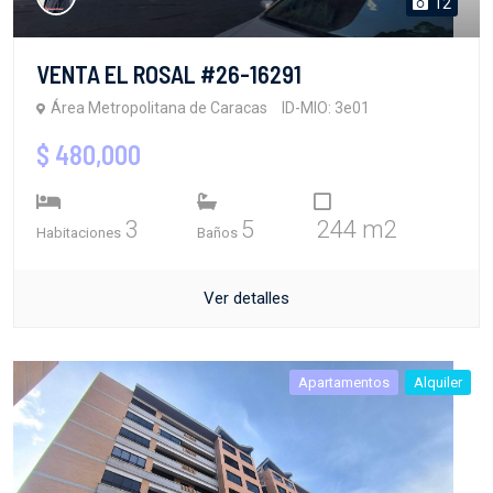
12
VENTA EL ROSAL #26-16291
Área Metropolitana de Caracas
ID-MIO: 3e01
$ 480,000
3
5
244 m2
Habitaciones
Baños
Ver detalles
Apartamentos
Alquiler