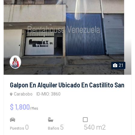
21
Galpon En Alquiler Ubicado En Castillito San
Carabobo
ID-MIO: 3860
$ 1,800
/Mes
0
5
540 m2
Puestos
Baños