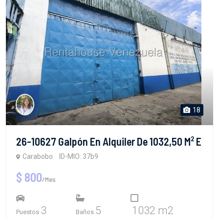
18
26-10627 Galpón En Alquiler De 1032,50 M² E
Carabobo
ID-MIO: 37b9
$ 800
/Mes
3
5
1032 m2
Puestos
Baños