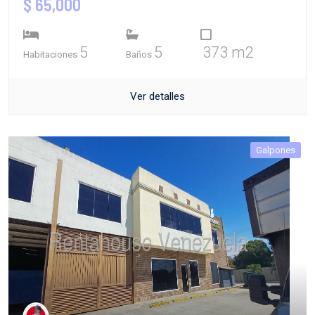
$ 65,000
5
5
373 m2
Habitaciones
Baños
Ver detalles
Galpones