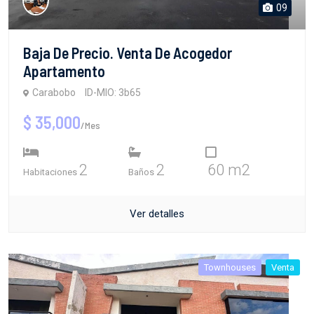
09
Baja De Precio. Venta De Acogedor
Apartamento
Carabobo
ID-MIO: 3b65
$ 35,000
/Mes
2
2
60 m2
Habitaciones
Baños
Ver detalles
Townhouses
Venta