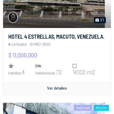
51
HOTEL 4 ESTRELLAS, MACUTO, VENEZUELA.
La Guaira
ID-MIO: 3602
$ 11,000,000
4
72
9000 m2
Estrellas
Habitaciones
Ver detalles
Galpones
Alquiler