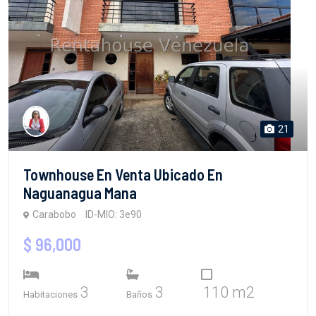
21
Townhouse En Venta Ubicado En
Naguanagua Mana
Carabobo
ID-MIO: 3e90
$ 96,000
3
3
110 m2
Habitaciones
Baños