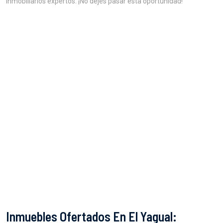
inmobiliarios expertos. ¡No dejes pasar esta oportunidad!
Inmuebles Ofertados En El Yagual: