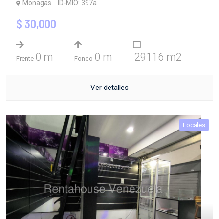
Monagas
ID-MIO: 397a
$ 30,000
0 m
0 m
29116 m2
Frente
Fondo
Ver detalles
Locales