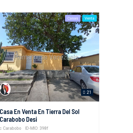
Casas
Venta
21
Casa En Venta En Tierra Del Sol
Carabobo Desi
Carabobo
ID-MIO: 398f