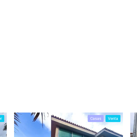
er
Casas
Venta