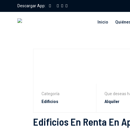
Descargar App:
Inicio
Quiéne
Categoría
Que deseas h
Edificios En Renta En 