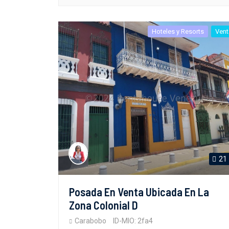
Hoteles y Resorts
Vent
21
Posada En Venta Ubicada En La
Zona Colonial D
Carabobo
ID-MIO: 2fa4