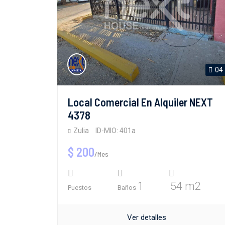
04
Local Comercial En Alquiler NEXT
4378
Zulia
ID-MIO: 401a
$ 200
/Mes
1
54 m2
Puestos
Baños
Ver detalles