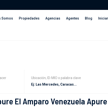
s Somos
Propiedades
Agencias
Agentes
Blog
Inicia
acer
Ubicación, ID-MIO o palabra clave
Apure El Amparo Venezuela Apure