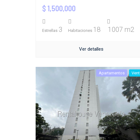
$ 1,500,000
3
18
1007 m2
Estrellas
Habitaciones
Ver detalles
Apartamentos
Vent