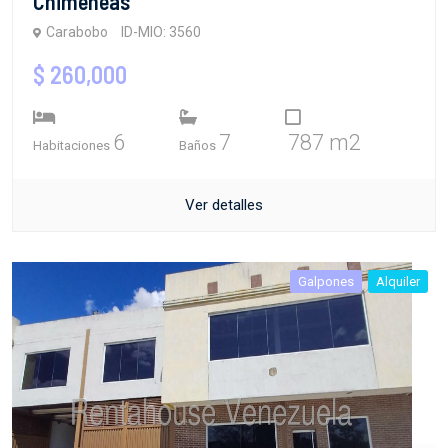
Chimeneas
Carabobo
ID-MIO: 3560
$ 260,000
6
7
787 m2
Habitaciones
Baños
Ver detalles
Galpones
Alquiler