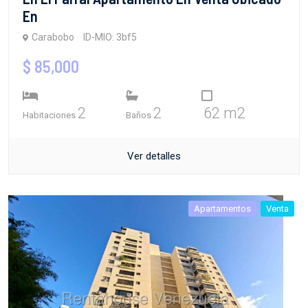
En
Carabobo
ID-MIO: 3bf5
$ 85,000
2
2
62 m2
Habitaciones
Baños
Ver detalles
Apartamentos
Venta