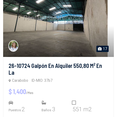
17
26-10724 Galpón En Alquiler 550,80 M² En
La
Carabobo
ID-MIO: 37b7
$ 1,400
/Mes
2
3
551 m2
Puestos
Baños