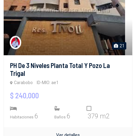
21
PH De 3 Niveles Planta Total Y Pozo La
Trigal
Carabobo
ID-MIO: ae1
$ 240,000
6
6
379 m2
Habitaciones
Baños
Ver detalles