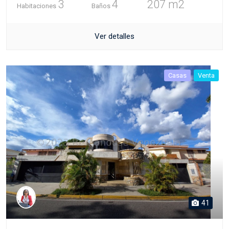
3
4
207 m2
Habitaciones
Baños
Ver detalles
Casas
Venta
41