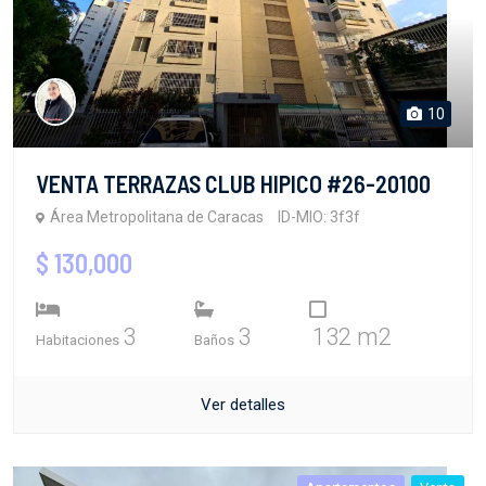
10
VENTA TERRAZAS CLUB HIPICO #26-20100
Área Metropolitana de Caracas
ID-MIO: 3f3f
$ 130,000
3
3
132 m2
Habitaciones
Baños
Ver detalles