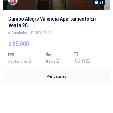
21
Campo Alegre Valencia Apartamento En
Venta 26
Carabobo
ID-MIO: 38b3
$ 65,000
2
2
62 m2
Habitaciones
Baños
Ver detalles