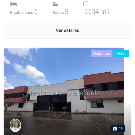
6
8
2634 m2
Habitaciones
Baños
Ver detalles
Galpones
Venta
19