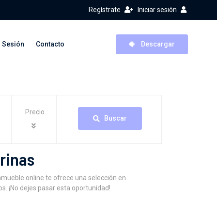
Regístrate
Iniciar sesión
r Sesión
Contacto
Descargar
Precio
Buscar
rinas
nmueble.online te ofrece una selección en
s. ¡No dejes pasar esta oportunidad!