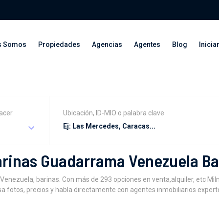
s Somos
Propiedades
Agencias
Agentes
Blog
Inicia
acer
Ubicación, ID-MIO o palabra clave
Barinas Guadarrama Venezuela Ba
Venezuela, barinas. Con más de 293 opciones en venta,alquiler, etc MiI
 fotos, precios y habla directamente con agentes inmobiliarios experto