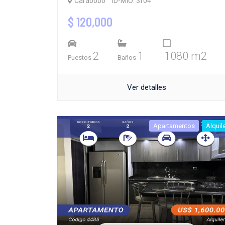
Carabobo
ID-MIO: 3f04
$ 120,000
2
1
1080 m2
Puestos
Baños
Ver detalles
Apartamentos
Alquil