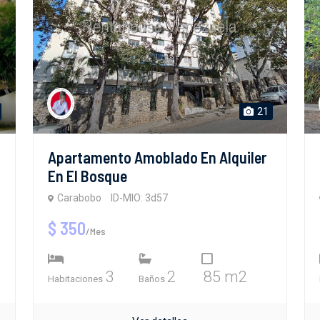
21
Apartamento Amoblado En Alquiler
En El Bosque
Carabobo
ID-MIO: 3d57
$ 350
/Mes
3
2
85 m2
Habitaciones
Baños