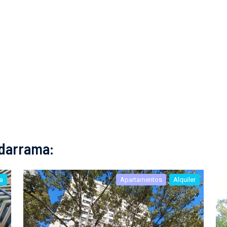
adarrama:
a
Apartamentos
Alquiler