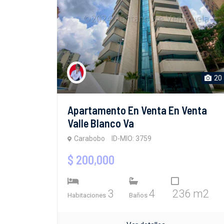
20
Apartamento En Venta En Venta
Valle Blanco Va
Carabobo
ID-MIO: 3759
$ 200,000
3
4
236 m2
Habitaciones
Baños