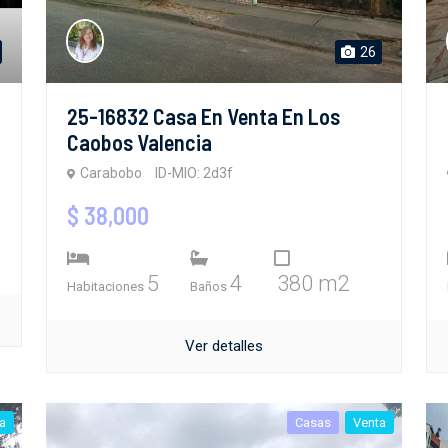
26
5
25-16832 Casa En Venta En Los
Caobos Valencia
Carabobo
ID-MIO: 2d3f
$ 38,000
5
4
380 m2
Habitaciones
Baños
Ver detalles
a
Casas
Venta