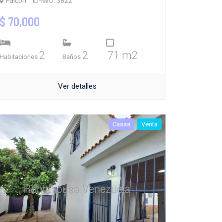
Falcón
ID-MIO: 3822
$ 70,000
2
2
71 m2
Habitaciones
Baños
Ver detalles
Casas
Venta