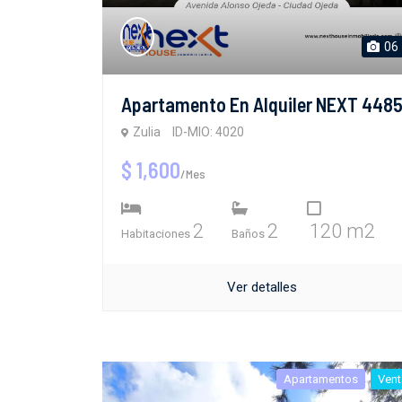
06
Apartamento En Alquiler NEXT 448
Zulia
ID-MIO: 4020
$ 1,600
/Mes
2
2
120 m2
Habitaciones
Baños
Ver detalles
Apartamentos
Vent