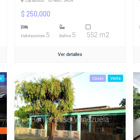
Carabobo
ID-MIO: 3ec4
$ 250,000
5
5
552 m2
Habitaciones
Baños
Ver detalles
er
Casas
Venta