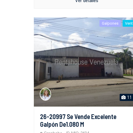
Ver detalles
Galpones
Vent
11
26-20997 Se Vende Excelente
Galpón De1.080 M