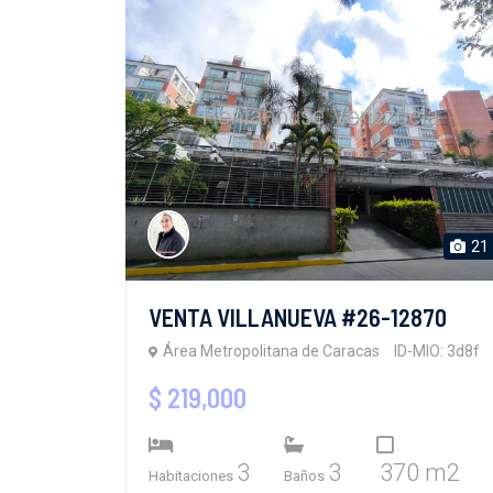
21
VENTA VILLANUEVA #26-12870
Área Metropolitana de Caracas
ID-MIO: 3d8f
$ 219,000
3
3
370 m2
Habitaciones
Baños