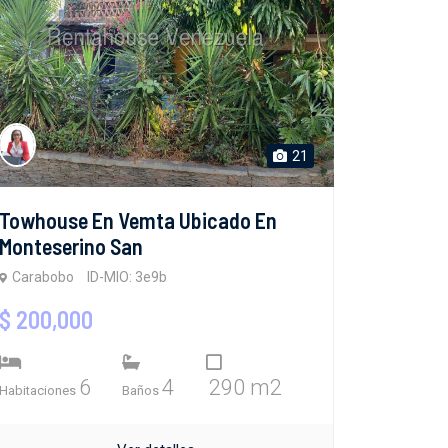
21
Towhouse En Vemta Ubicado En
Monteserino San
Carabobo
ID-MIO: 3e9b
$ 200,000
6
4
290 m2
Habitaciones
Baños