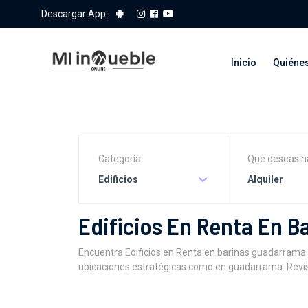
Descargar App:
Inicio
Quiéne
Categoría
Que deseas h
Edificios
Alquiler
Edificios En Renta En 
Encuentra Edificios en Renta en barinas guadarrama 
ubicaciones estratégicas como en guadarrama. Revisa