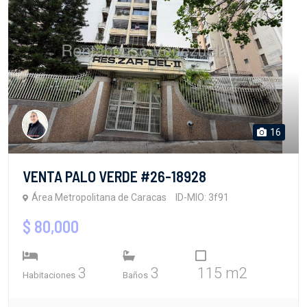
16
VENTA PALO VERDE #26-18928
Área Metropolitana de Caracas
ID-MIO: 3f91
$ 80,000
3
3
115 m2
Habitaciones
Baños