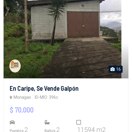
16
En Caripe, Se Vende Galpón
Monagas
ID-MIO: 396c
$ 70,000
2
2
11594 m2
Puestos
Baños