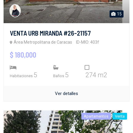
15
VENTA URB MIRANDA #26-21157
Área Metropolitana de Caracas
ID-MIO: 403f
$ 180,000
5
5
274 m2
Habitaciones
Baños
Ver detalles
Apartamentos
Venta