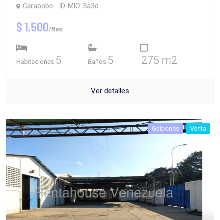
Carabobo
ID-MIO: 3a3d
$ 1,500
/Mes
5
5
275 m2
Habitaciones
Baños
Ver detalles
Galpones
Venta