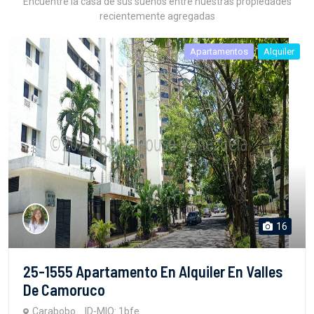
Encuentre la casa de sus sueños entre nuestras propiedades
recientemente agregadas
Apartamentos
Alquiler
16
25-1555 Apartamento En Alquiler En Valles
De Camoruco
Carabobo
ID-MIO: 1bfe