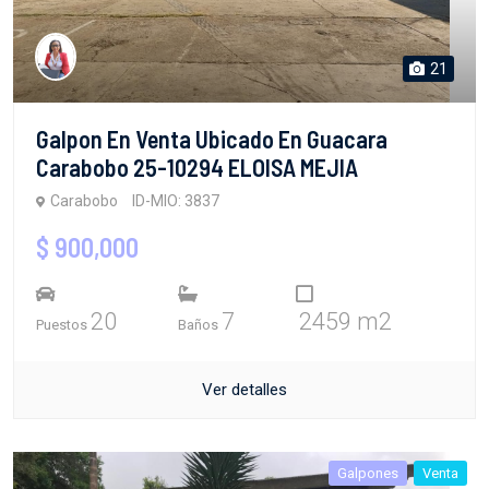
21
Galpon En Venta Ubicado En Guacara
Carabobo 25-10294 ELOISA MEJIA
Carabobo
ID-MIO: 3837
$ 900,000
20
7
2459 m2
Puestos
Baños
Ver detalles
Galpones
Venta