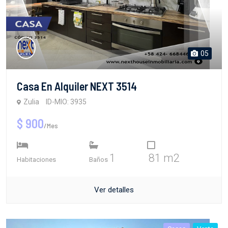
05
Casa En Alquiler NEXT 3514
Zulia
ID-MIO: 3935
$ 900
/Mes
1
81 m2
Habitaciones
Baños
Ver detalles