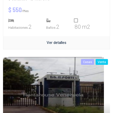
$ 550
/Mes
2
2
80 m2
Habitaciones
Baños
Ver detalles
Casas
Venta