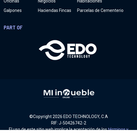
Oficinas
Negocios
Habitaciones
Galpones
Haciendas Fincas
Parcelas de Cementerio
PART OF
©Copyright
2026
EDO TECHNOLOGY, C.A
RIF: J-50426742-2
El uso de este sitio web implica la aceptación de los
términos y
condiciones
.