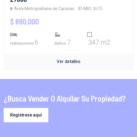
Área Metropolitana de Caracas
ID-MIO: 3c15
$ 890,000
6
7
347 m2
Habitaciones
Baños
Ver detalles
¿Busca Vender O Alquilar Su Propiedad?
Regístrese aquí