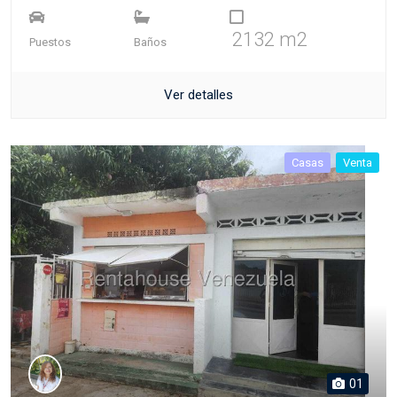
2132 m2
Puestos
Baños
Ver detalles
Casas
Venta
01