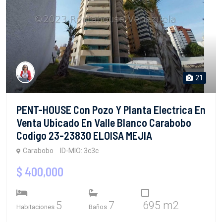
21
PENT-HOUSE Con Pozo Y Planta Electrica En
Venta Ubicado En Valle Blanco Carabobo
Codigo 23-23830 ELOISA MEJIA
Carabobo
ID-MIO: 3c3c
$ 400,000
5
7
695 m2
Habitaciones
Baños