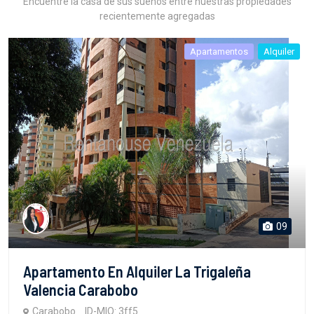
Encuentre la casa de sus sueños entre nuestras propiedades
recientemente agregadas
Apartamentos
Alquiler
09
Apartamento En Alquiler La Trigaleña
Valencia Carabobo
Carabobo
ID-MIO: 3ff5