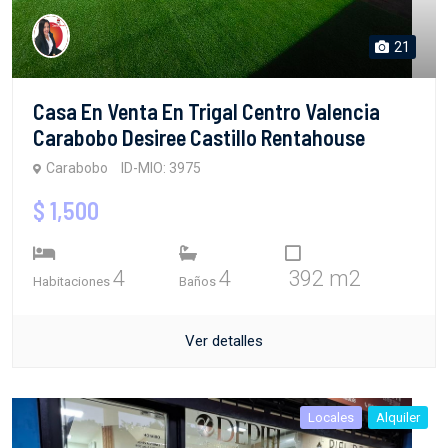
21
Casa En Venta En Trigal Centro Valencia
Carabobo Desiree Castillo Rentahouse
Carabobo
ID-MIO: 3975
$ 1,500
4
4
392 m2
Habitaciones
Baños
Ver detalles
Locales
Alquiler