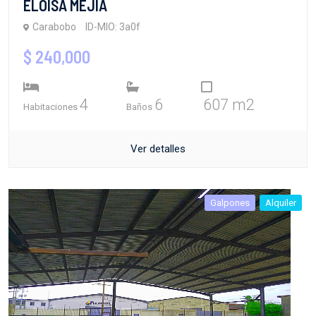
ELOISA MEJIA
Carabobo
ID-MIO: 3a0f
$ 240,000
4
6
607 m2
Habitaciones
Baños
Ver detalles
Galpones
Alquiler