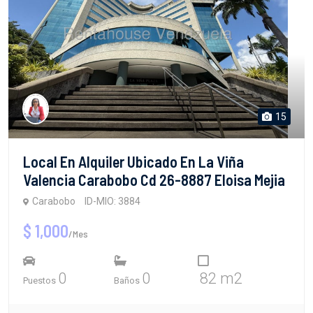
15
Local En Alquiler Ubicado En La Viña
Valencia Carabobo Cd 26-8887 Eloisa Mejia
Carabobo
ID-MIO: 3884
$ 1,000
/Mes
0
0
82 m2
Puestos
Baños