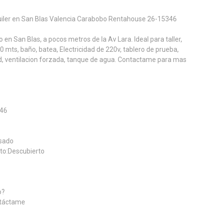
quiler en San Blas Valencia Carabobo Rentahouse 26-15346
o en San Blas, a pocos metros de la Av Lara. Ideal para taller,
 mts, baño, batea, Electricidad de 220v, tablero de prueba,
d, ventilacion forzada, tanque de agua. Contactame para mas
346
Usado
to:Descubierto
o?
ntáctame