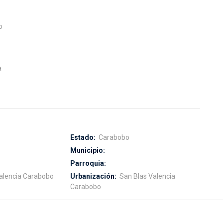
o
a
Estado:
Carabobo
Municipio:
Parroquia:
alencia Carabobo
Urbanización:
San Blas Valencia
Carabobo