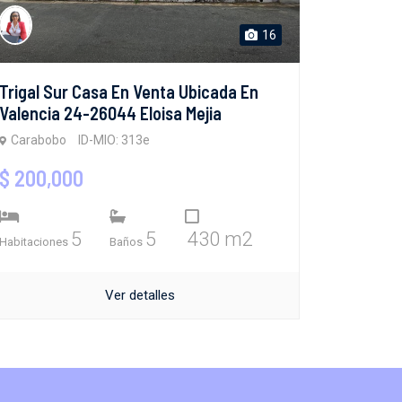
16
Trigal Sur Casa En Venta Ubicada En
Valencia 24-26044 Eloisa Mejia
Carabobo
ID-MIO: 313e
$ 200,000
5
5
430 m2
Habitaciones
Baños
Ver detalles