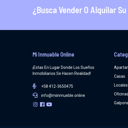
¿Busca Vender O Alquilar Su
Mi Inmueble Online
Categ
¡Estas En Lugar Donde Los Sueños
Aparta
Inmobiliarios Se Hacen Realidad!
Casas
Locales
+58 412-3650475
Oficina
info@miinmueble.online
Galpon