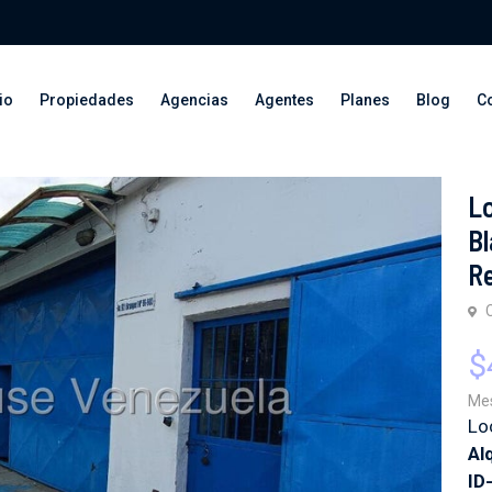
io
Propiedades
Agencias
Agentes
Planes
Blog
C
Lo
Bl
R
$
Me
Lo
Al
ID