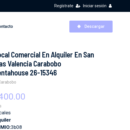
Regístrate
Iniciar sesión
ontacto
Descargar
cal Comercial En Alquiler En San
as Valencia Carabobo
entahouse 26-15346
Carabobo
400.00
s
cales
quiler
-MIO:
3b08