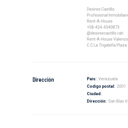
Desiree Castillo
Profesional Inmobiliari
Rent-A-House
+58-424-4340873
@desireecastillo.rah
Rent-A-House Valenci
C.C.La Trigaleña Plaza
Dirección
Pais:
Venezuela
Codigo postal:
2001
Ciudad:
Dirección:
San Blas V