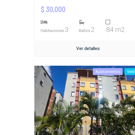
$ 30,000
3
2
84 m2
Habitaciones
Baños
Ver detalles
Apartamentos
Vent