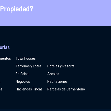
 Propiedad?
orías
mentos
Townhouses
Terrenos y Lotes
Hoteles y Resorts
Edificios
Anexos
s
Negocios
Habitaciones
es
Haciendas Fincas
Parcelas de Cementerio