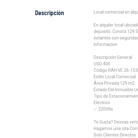
Descripción
Local comercial en al
En alquiler local ubicad
deposito. Consta 129 50
estantes con segurida
informacion
Descripción General
USD 400
Código RAH:VE 26-15
Estilo:Local Comercial
Área Privada:129 m2
Estado Del Inmueble:
Tipo de Estacionamien
Eléctrico
✅ 220Vlts
Te Gusta? Deseas verl
Hagamos una cita Co
Solo Clientes Directos