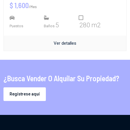
$ 1,600
/Mes
5
280 m2
Puestos
Baños
Ver detalles
¿Busca Vender O Alquilar Su Propiedad?
Regístrese aquí