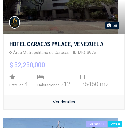
58
HOTEL CARACAS PALACE, VENEZUELA
Área Metropolitana de Caracas
ID-MIO: 397c
$ 52,250,000
4
212
36460 m2
Estrellas
Habitaciones
Ver detalles
Galpones
Venta