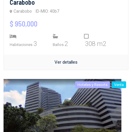
Carabobo
Carabobo
ID-MIO: 40b7
$ 950,000
3
2
308 m2
Habitaciones
Baños
Ver detalles
Hoteles y Resorts
Venta