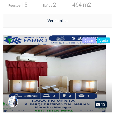
15
2
464 m2
Puestos
Baños
Ver detalles
Casas
Venta
13