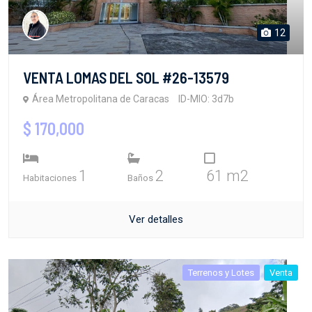
12
VENTA LOMAS DEL SOL #26-13579
Área Metropolitana de Caracas
ID-MIO: 3d7b
$ 170,000
1
2
61 m2
Habitaciones
Baños
Ver detalles
Terrenos y Lotes
Venta