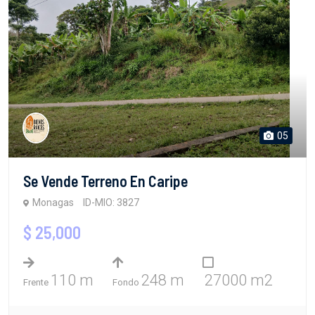
05
Se Vende Terreno En Caripe
Monagas
ID-MIO: 3827
$ 25,000
110 m
248 m
27000 m2
Frente
Fondo