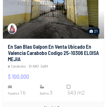
21
En San Blas Galpon En Venta Ubicado En
Valencia Carabobo Codigo 25-10306 ELOISA
MEJIA
Carabobo
ID-MIO: 3a89
$ 100,000
16
3
543 m2
Puestos
Baños