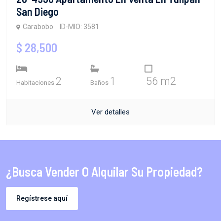
San Diego
Carabobo
ID-MIO: 3581
$ 28,500
2
1
56 m2
Habitaciones
Baños
Ver detalles
¿Busca Vender O Alquilar Su Propiedad?
Regístrese aquí