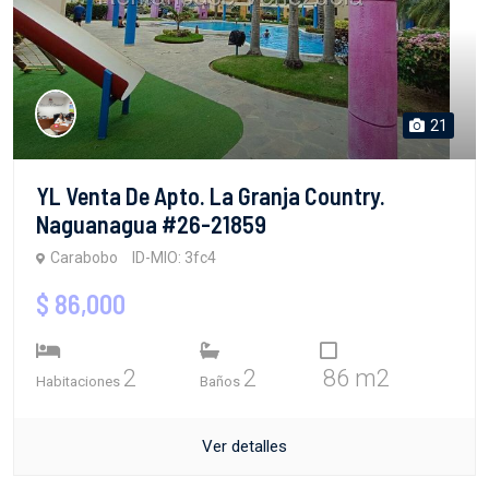
21
YL Venta De Apto. La Granja Country.
Naguanagua #26-21859
Carabobo
ID-MIO: 3fc4
$ 86,000
2
2
86 m2
Habitaciones
Baños
Ver detalles