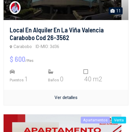
11
Local En Alquiler En La Viña Valencia
Carabobo Cod 26-3562
Carabobo
ID-MIO: 3d36
$ 600
/Mes
1
0
40 m2
Puestos
Baños
Ver detalles
Apartamentos
Venta