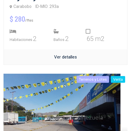
Carabobo
ID-MIO: 293a
$ 280
/Mes
2
2
65 m2
Habitaciones
Baños
Ver detalles
Terrenos y Lotes
Venta