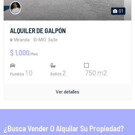
01
ALQUILER DE GALPÓN
Miranda
ID-MIO: 3a3e
$ 1,000
/Mes
10
2
750 m2
Puestos
Baños
Ver detalles
¿Busca Vender O Alquilar Su Propiedad?