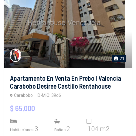
21
Apartamento En Venta En Prebo I Valencia
Carabobo Desiree Castillo Rentahouse
Carabobo
ID-MIO: 39d6
$ 65,000
3
2
104 m2
Habitaciones
Baños