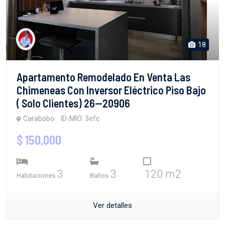
18
Apartamento Remodelado En Venta Las
Chimeneas Con Inversor Eléctrico Piso Bajo
( Solo Clientes) 26--20906
Carabobo
ID-MIO: 3efc
$ 150,000
3
3
120 m2
Habitaciones
Baños
Ver detalles