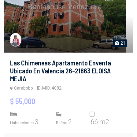
21
Las Chimeneas Apartamento Enventa
Ubicado En Valencia 26-21863 ELOISA
MEJIA
Carabobo
ID-MIO: 4082
$ 55,000
3
2
66 m2
Habitaciones
Baños