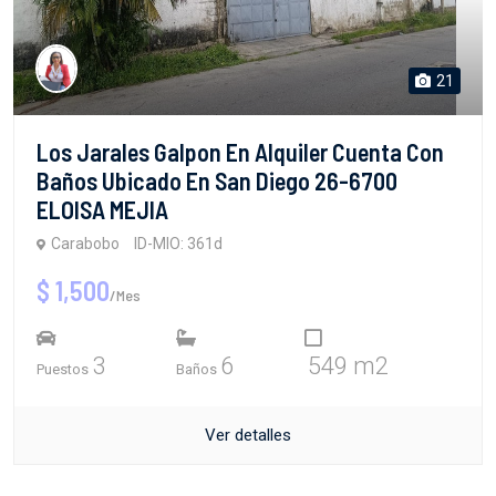
21
Los Jarales Galpon En Alquiler Cuenta Con
Baños Ubicado En San Diego 26-6700
ELOISA MEJIA
Carabobo
ID-MIO: 361d
$ 1,500
/Mes
3
6
549 m2
Puestos
Baños
Ver detalles