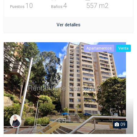
10
4
557 m2
Puestos
Baños
Ver detalles
Apartamentos
Venta
09