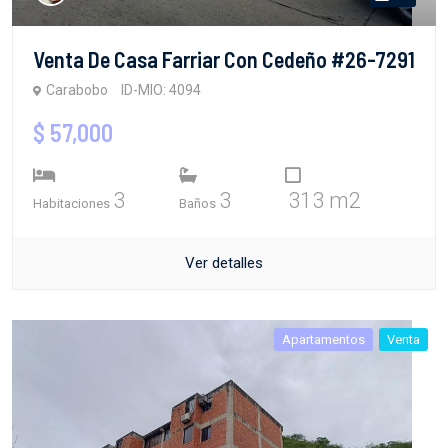
Venta De Casa Farriar Con Cedeño #26-7291
Carabobo
ID-MIO: 4094
$ 57,000
3
3
313 m2
Habitaciones
Baños
Ver detalles
Apartamentos
Venta