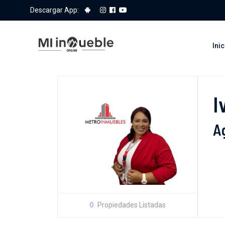
Descargar App:
Inic
I
Ag
0
Propiedades Listadas