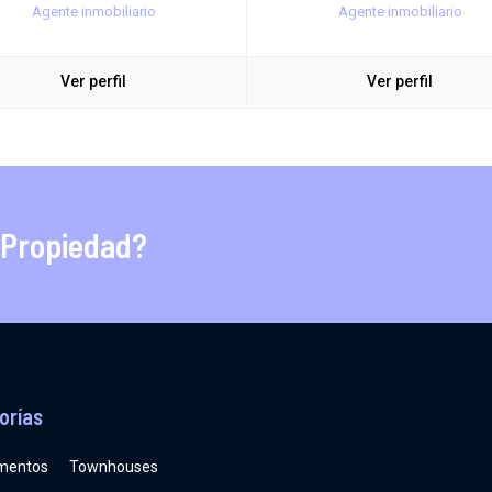
Agente inmobiliario
Agente inmobiliario
Ver perfil
Ver perfil
 Propiedad?
orías
mentos
Townhouses