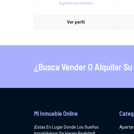
Agente inmobiliario
Ver perfil
¿Busca Vender O Alquilar Su
Mi Inmueble Online
Categ
¡Estas En Lugar Donde Los Sueños
Aparta
Inmobiliarios Se Hacen Realidad!