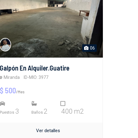
06
Galpón En Alquiler.Guatire
Miranda
ID-MIO: 3977
$ 500
/Mes
3
2
400 m2
Puestos
Baños
Ver detalles