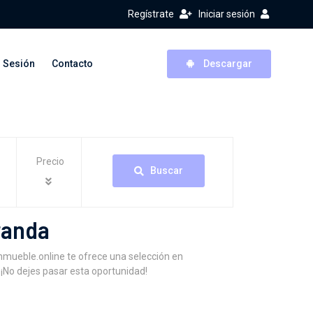
Regístrate
Iniciar sesión
r Sesión
Contacto
Descargar
Precio
Buscar
randa
nmueble.online te ofrece una selección en
 ¡No dejes pasar esta oportunidad!