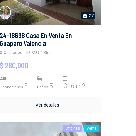
27
24-18638 Casa En Venta En
Guaparo Valencia
Carabobo
ID-MIO: 186d
$ 280,000
5
5
316 m2
Habitaciones
Baños
Ver detalles
Oficinas
Venta