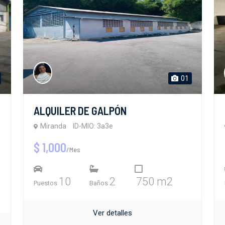
01
ALQUILER DE GALPÓN
Miranda
ID-MIO: 3a3e
$ 1,000
/Mes
10
2
750 m2
Puestos
Baños
Ver detalles