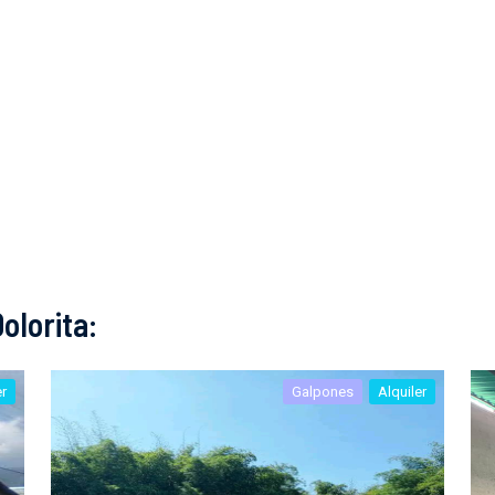
olorita:
er
Galpones
Alquiler