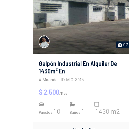
07
Galpón Industrial En Alquiler De
1430m² En
Miranda
ID-MIO: 3f45
$ 2,500
/Mes
10
1
1430 m2
Puestos
Baños