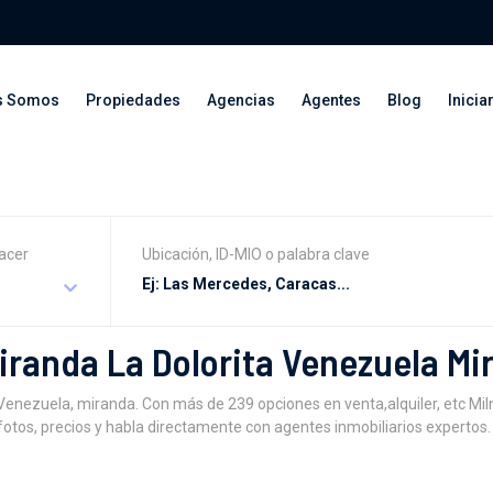
s Somos
Propiedades
Agencias
Agentes
Blog
Inicia
acer
Ubicación, ID-MIO o palabra clave
iranda La Dolorita Venezuela Mi
Venezuela, miranda. Con más de 239 opciones en venta,alquiler, etc MiI
fotos, precios y habla directamente con agentes inmobiliarios expertos.