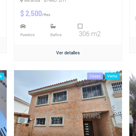
Miranda
ID-MIO: 2fff
$ 2,500
/Mes
306 m2
Puestos
Baños
Ver detalles
a
Casas
Venta