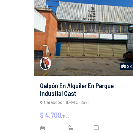
38
Galpón En Alquiler En Parque
Industial Cast
Carabobo
ID-MIO: 3a71
$ 4,700
/Mes