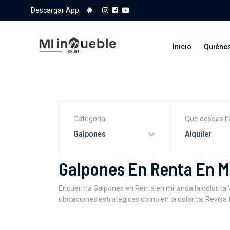
Descargar App:
Inicio
Quiéne
Categoría
Que deseas h
Galpones
Alquiler
Galpones En Renta En M
Encuentra Galpones en Renta en miranda la dolorita 
ubicaciones estratégicas como en la dolorita. Revisa 