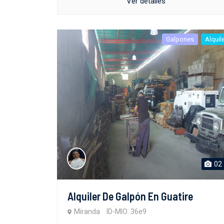
Ver detalles
Galpones
Alquil
02
Alquiler De Galpón En Guatire
Miranda
ID-MIO: 36e9