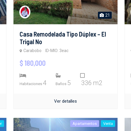
21
Casa Remodelada Tipo Dúplex – El
Trigal No
Carabobo
ID-MIO: 3eac
$ 180,000
4
5
336 m2
Habitaciones
Baños
Ver detalles
er
Apartamentos
Venta