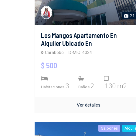
21
Los Mangos Apartamento En
Alquiler Ubicado En
Carabobo
ID-MIO: 4034
$ 500
3
2
130 m2
Habitaciones
Baños
Ver detalles
Galpones
Alquil