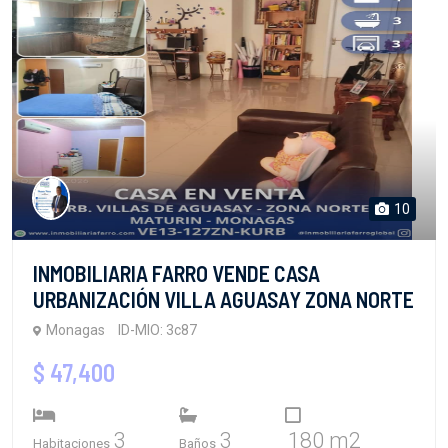
10
INMOBILIARIA FARRO VENDE CASA
URBANIZACIÓN VILLA AGUASAY ZONA NORTE
Monagas
ID-MIO: 3c87
$ 47,400
3
3
180 m2
Habitaciones
Baños