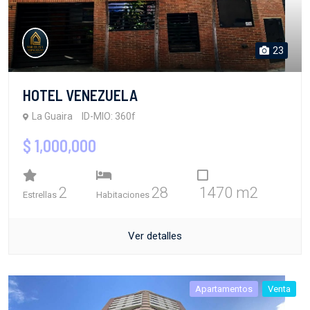
23
HOTEL VENEZUELA
La Guaira
ID-MIO: 360f
$ 1,000,000
2
28
1470 m2
Estrellas
Habitaciones
Ver detalles
Apartamentos
Venta