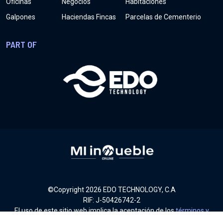
Oficinas
Negocios
Habitaciones
Galpones
Haciendas Fincas
Parcelas de Cementerio
PART OF
©Copyright
2026
EDO TECHNOLOGY, C.A
RIF: J-50426742-2
El uso de este sitio web implica la aceptación de los
términos y
condiciones
.