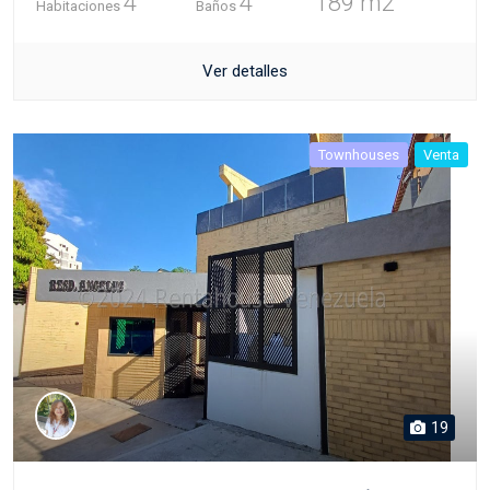
4
4
189 m2
Habitaciones
Baños
Ver detalles
Townhouses
Venta
19