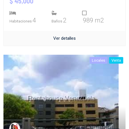
$ 45,000
4
2
989 m2
Habitaciones
Baños
Ver detalles
Locales
Venta