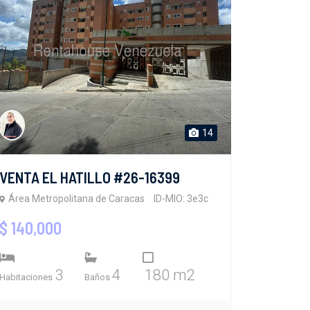
14
VENTA EL HATILLO #26-16399
Área Metropolitana de Caracas
ID-MIO: 3e3c
$ 140,000
3
4
180 m2
Habitaciones
Baños