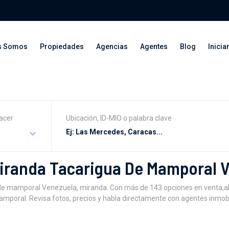
s Somos
Propiedades
Agencias
Agentes
Blog
Inicia
acer
Ubicación, ID-MIO o palabra clave
iranda Tacarigua De Mamporal 
e mamporal Venezuela, miranda. Con más de 143 opciones en venta,alqu
poral. Revisa fotos, precios y habla directamente con agentes inmobil