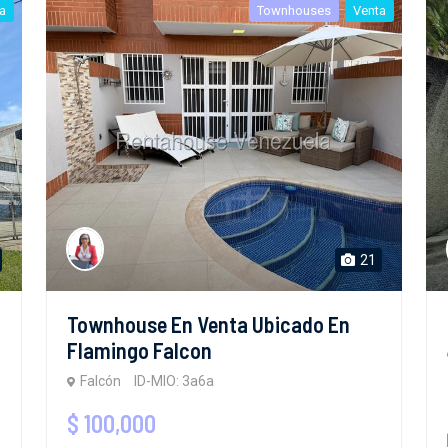
a
Townhouses
Venta
21
Townhouse En Venta Ubicado En
Flamingo Falcon
Falcón
ID-MIO: 3a6a
$ 100,000