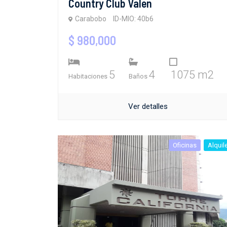
Country Club Valen
Carabobo
ID-MIO: 40b6
$ 980,000
5
4
1075 m2
Habitaciones
Baños
Ver detalles
Oficinas
Alquil