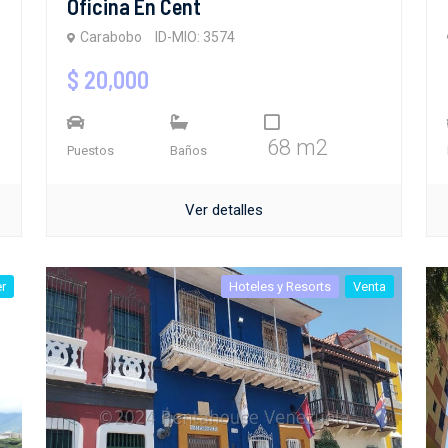
Oficina En Cent
Carabobo
ID-MIO: 3574
$ 20,000
68 m2
Puestos
Baños
Ver detalles
er
Hoteles y Resorts
Venta