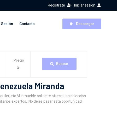
Regístrate
Iniciar sesión
r Sesión
Contacto
Descargar
Precio
Buscar
Venezuela Miranda
iler, etc MiInmueble.online te ofrece una selección
iarios expertos. ¡No dejes pasar esta oportunidad!