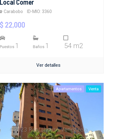
Local Comer
Carabobo
ID-MIO: 3360
$ 22,000
1
1
54 m2
Puestos
Baños
Ver detalles
Apartamentos
Venta