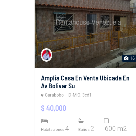
16
Amplia Casa En Venta Ubicada En
Av Bolivar Su
Carabobo
ID-MIO: 3cd1
$ 40,000
4
2
600 m2
Habitaciones
Baños