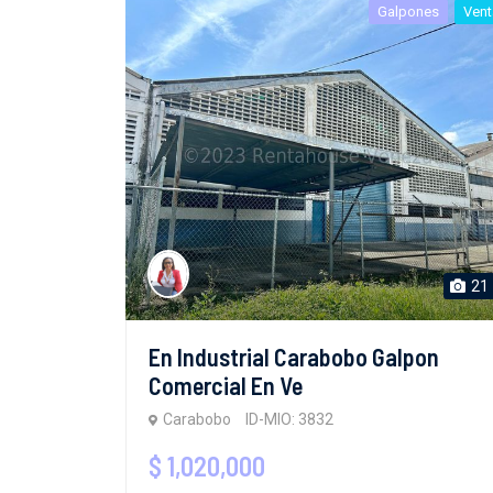
Galpones
Vent
21
En Industrial Carabobo Galpon
Comercial En Ve
Carabobo
ID-MIO: 3832
$ 1,020,000