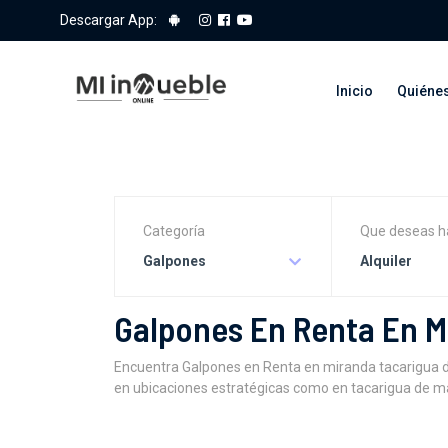
Descargar App:
Inicio
Quiéne
Categoría
Que deseas h
Galpones
Alquiler
Galpones En Renta En M
Encuentra Galpones en Renta en miranda tacarigua d
en ubicaciones estratégicas como en tacarigua de mam