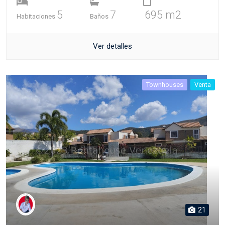
5
7
695 m2
Habitaciones
Baños
Ver detalles
Townhouses
Venta
21