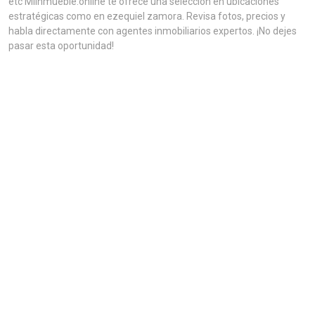
etc MiInmueble.online te ofrece una selección en ubicaciones
estratégicas como en ezequiel zamora. Revisa fotos, precios y
habla directamente con agentes inmobiliarios expertos. ¡No dejes
pasar esta oportunidad!