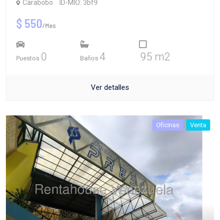
Carabobo
ID-MIO: 3bf9
$ 550
/Mes
0
4
95 m2
Puestos
Baños
Ver detalles
Oficinas
Venta