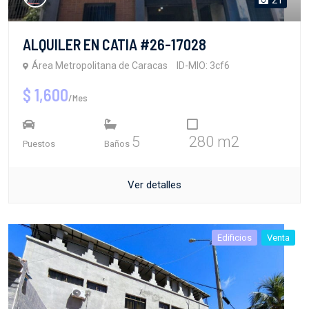
ALQUILER EN CATIA #26-17028
Área Metropolitana de Caracas
ID-MIO: 3cf6
$ 1,600
/Mes
5
280 m2
Puestos
Baños
Ver detalles
Edificios
Venta