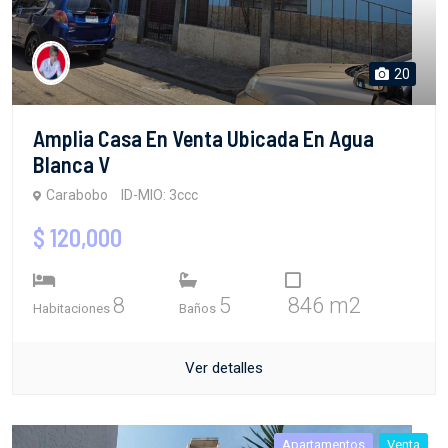
20
Amplia Casa En Venta Ubicada En Agua
Blanca V
Carabobo
ID-MIO: 3ccc
$ 120,000
8
5
846 m2
Habitaciones
Baños
Ver detalles
Apartamentos
Venta