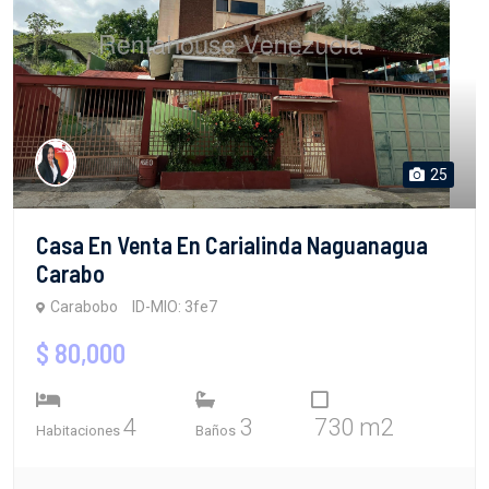
25
Casa En Venta En Carialinda Naguanagua
Carabo
Carabobo
ID-MIO: 3fe7
$ 80,000
4
3
730 m2
Habitaciones
Baños