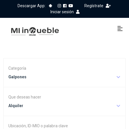
Descargar App:
Regístrate
Iniciar sesión
Categoría
Galpones
Que deseas hacer
Alquiler
Ubicación, ID-MIO o palabra clave