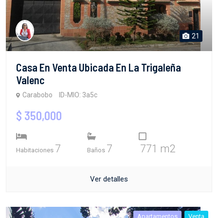
21
Casa En Venta Ubicada En La Trigaleña
Valenc
Carabobo
ID-MIO: 3a5c
$ 350,000
7
7
771 m2
Habitaciones
Baños
Ver detalles
Apartamentos
Venta