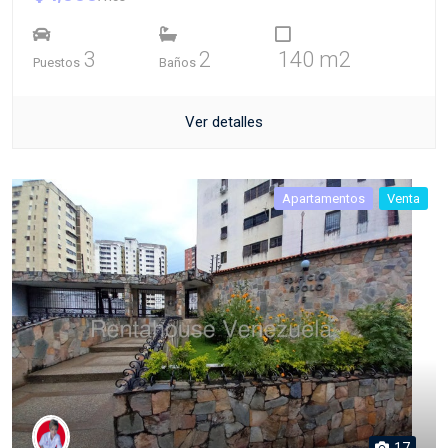
3
2
140 m2
Puestos
Baños
Ver detalles
Apartamentos
Venta
17