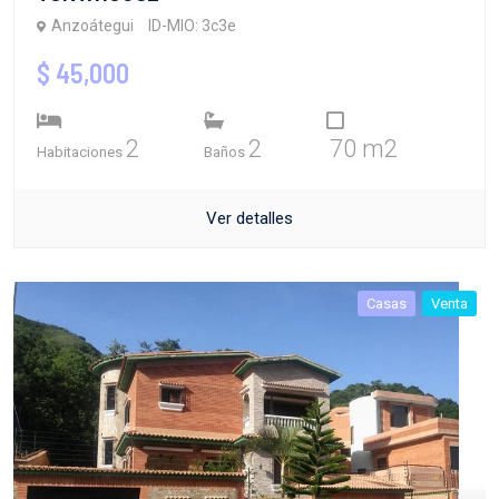
Anzoátegui
ID-MIO: 3c3e
$ 45,000
2
2
70 m2
Habitaciones
Baños
Ver detalles
Casas
Venta