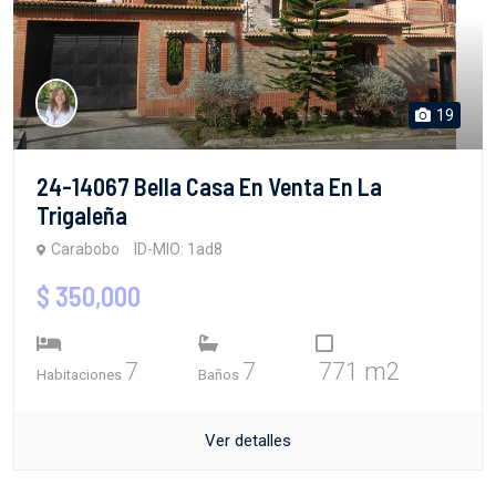
19
24-14067 Bella Casa En Venta En La
Trigaleña
Carabobo
ID-MIO: 1ad8
$ 350,000
7
7
771 m2
Habitaciones
Baños
Ver detalles