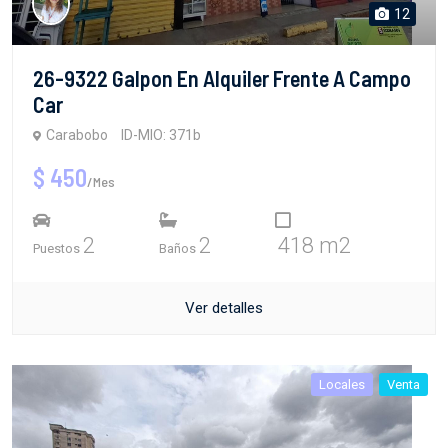
12
26-9322 Galpon En Alquiler Frente A Campo
Car
Carabobo
ID-MIO: 371b
$ 450
/Mes
2
2
418 m2
Puestos
Baños
Ver detalles
Locales
Venta