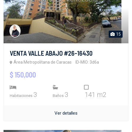
15
VENTA VALLE ABAJO #26-16430
Área Metropolitana de Caracas
ID-MIO: 3d6a
$ 150,000
3
3
141 m2
Habitaciones
Baños
Ver detalles