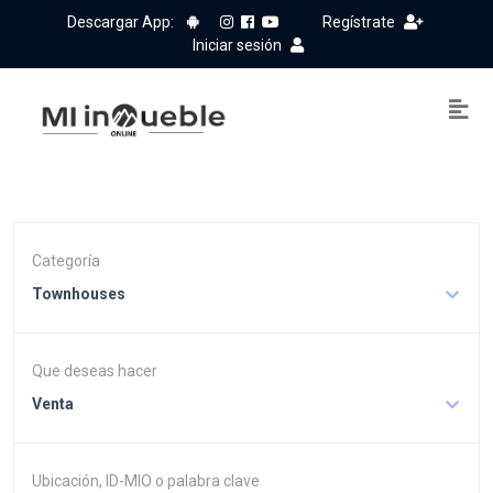
Descargar App:
Regístrate
Iniciar sesión
Categoría
Townhouses
Que deseas hacer
Venta
Ubicación, ID-MIO o palabra clave