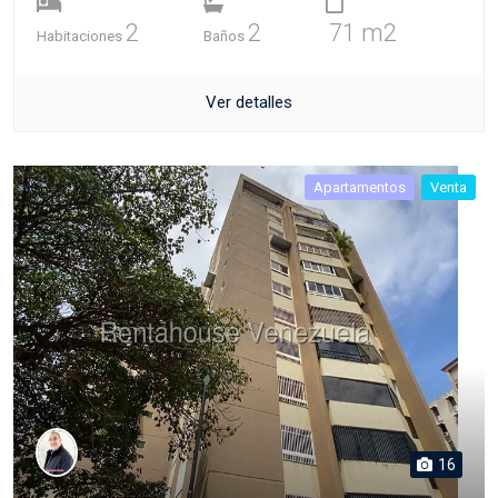
2
2
71 m2
Habitaciones
Baños
Ver detalles
Apartamentos
Venta
16