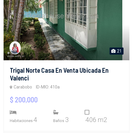
21
Trigal Norte Casa En Venta Ubicada En
Valenci
Carabobo
ID-MIO: 410a
$ 200,000
4
3
406 m2
Habitaciones
Baños