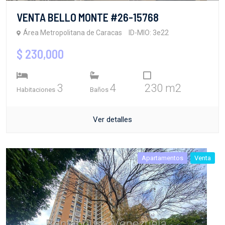
VENTA BELLO MONTE #26-15768
Área Metropolitana de Caracas
ID-MIO: 3e22
$ 230,000
3
4
230 m2
Habitaciones
Baños
Ver detalles
Apartamentos
Venta