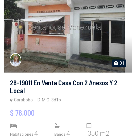
01
26-19011 En Venta Casa Con 2 Anexos Y 2
Local
Carabobo
ID-MIO: 3d1b
$ 76,000
4
4
350 m2
Habitaciones
Baños