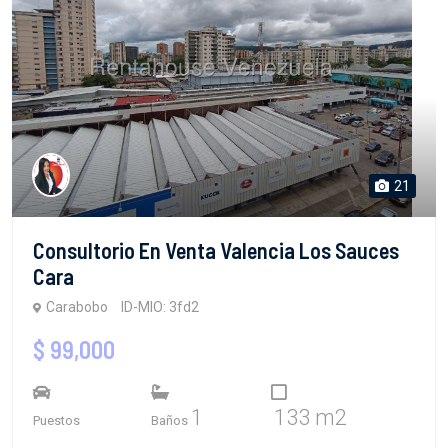
21
Consultorio En Venta Valencia Los Sauces
Cara
Carabobo
ID-MIO: 3fd2
$ 99,000
1
133 m2
Puestos
Baños