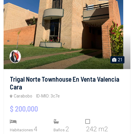
21
Trigal Norte Townhouse En Venta Valencia
Cara
Carabobo
ID-MIO: 3c7e
$ 200,000
4
2
242 m2
Habitaciones
Baños