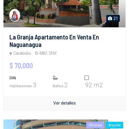
21
La Granja Apartamento En Venta En
Naguanagua
Carabobo
ID-MIO: 3f6f
$ 70,000
3
2
92 m2
Habitaciones
Baños
Ver detalles
Oficinas
Alquiler