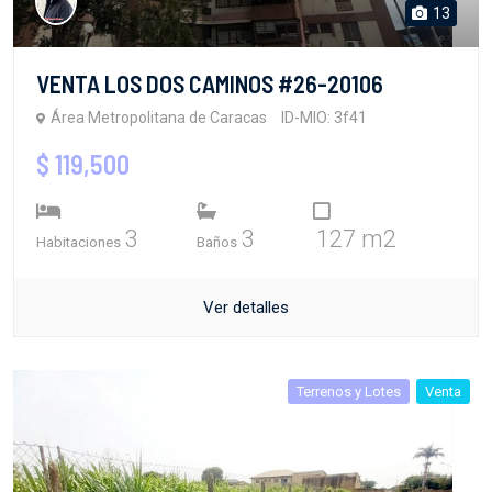
13
VENTA LOS DOS CAMINOS #26-20106
Área Metropolitana de Caracas
ID-MIO: 3f41
$ 119,500
3
3
127 m2
Habitaciones
Baños
Ver detalles
Terrenos y Lotes
Venta