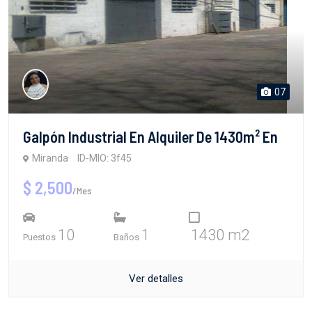
07
Galpón Industrial En Alquiler De 1430m² En
Miranda
ID-MIO: 3f45
$ 2,500
/Mes
10
1
1430 m2
Puestos
Baños
Ver detalles