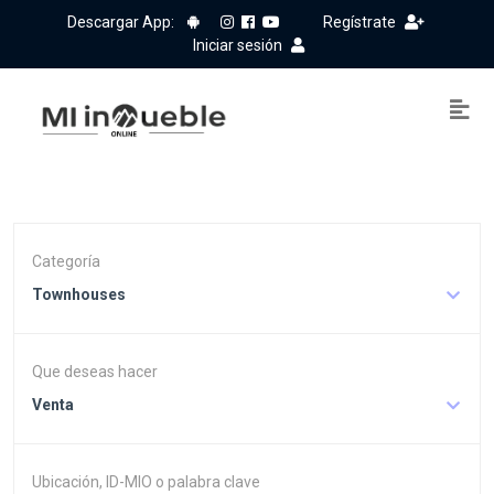
Descargar App:
Regístrate
Iniciar sesión
Categoría
Townhouses
Que deseas hacer
Venta
Ubicación, ID-MIO o palabra clave