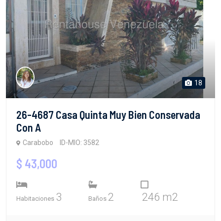
18
26-4687 Casa Quinta Muy Bien Conservada
Con A
Carabobo
ID-MIO: 3582
$ 43,000
3
2
246 m2
Habitaciones
Baños