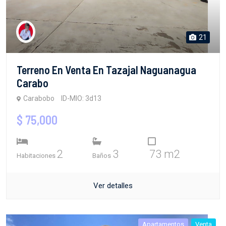
21
Terreno En Venta En Tazajal Naguanagua
Carabo
Carabobo
ID-MIO: 3d13
$ 75,000
2
3
73 m2
Habitaciones
Baños
Ver detalles
Apartamentos
Venta