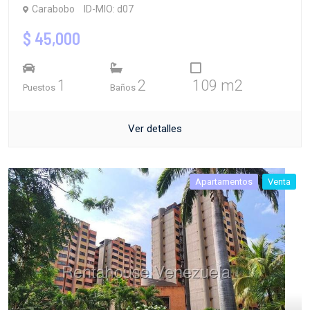
Carabobo
ID-MIO: d07
$ 45,000
1
2
109 m2
Puestos
Baños
Ver detalles
Apartamentos
Venta