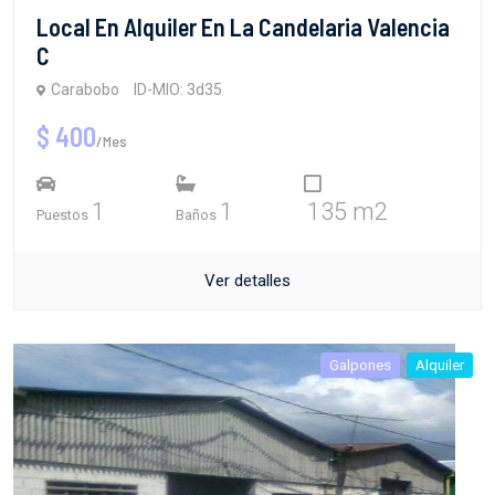
Local En Alquiler En La Candelaria Valencia
C
Carabobo
ID-MIO: 3d35
$ 400
/Mes
1
1
135 m2
Puestos
Baños
Ver detalles
Galpones
Alquiler