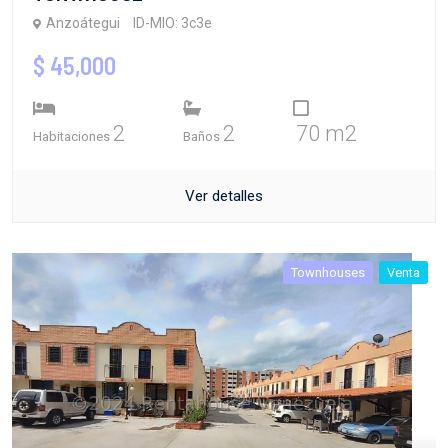
Anzoátegui
ID-MIO: 3c3e
$ 45,000
2
2
70 m2
Habitaciones
Baños
Ver detalles
Townhouses
Venta