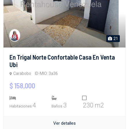
21
En Trigal Norte Confortable Casa En Venta
Ubi
Carabobo
ID-MIO: 3a36
$ 158,000
4
3
230 m2
Habitaciones
Baños
Ver detalles