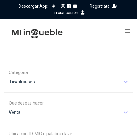
Descargar App:
Regístrate
Iniciar sesión
Categoría
Townhouses
Que deseas hacer
Venta
Ubicación, ID-MIO o palabra clave