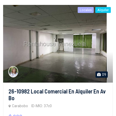
Locales
Alquiler
09
26-10982 Local Comercial En Alquiler En Av
Bo
Carabobo
ID-MIO: 37c0