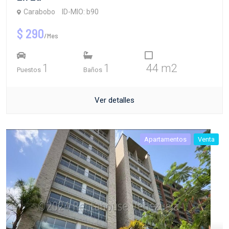
Carabobo
ID-MIO: b90
$ 290
/Mes
1
1
44 m2
Puestos
Baños
Ver detalles
Apartamentos
Venta