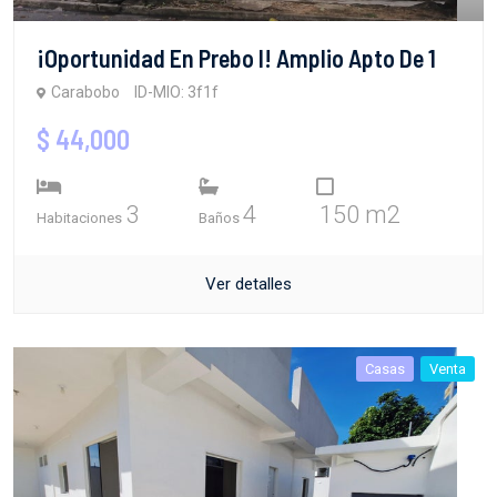
​¡Oportunidad En Prebo I! Amplio Apto De 1
Carabobo
ID-MIO: 3f1f
$ 44,000
3
4
150 m2
Habitaciones
Baños
Ver detalles
Casas
Venta