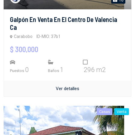
Galpón En Venta En El Centro De Valencia
Ca
Carabobo
ID-MIO: 37b1
$ 300,000
0
1
296 m2
Puestos
Baños
Ver detalles
Casas
Venta