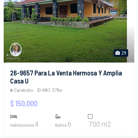
29
26-9657 Para La Venta Hermosa Y Amplia
Casa U
Carabobo
ID-MIO: 378a
$ 150,000
4
6
700 m2
Habitaciones
Baños