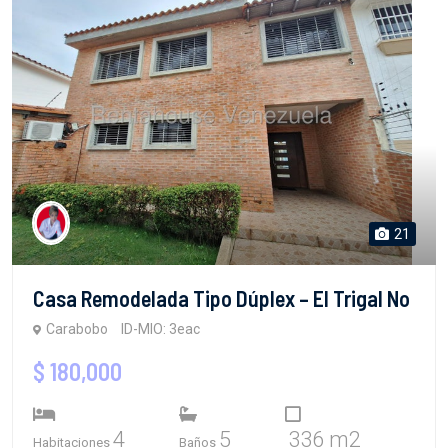
21
Casa Remodelada Tipo Dúplex – El Trigal No
Carabobo
ID-MIO: 3eac
$ 180,000
4
5
336 m2
Habitaciones
Baños