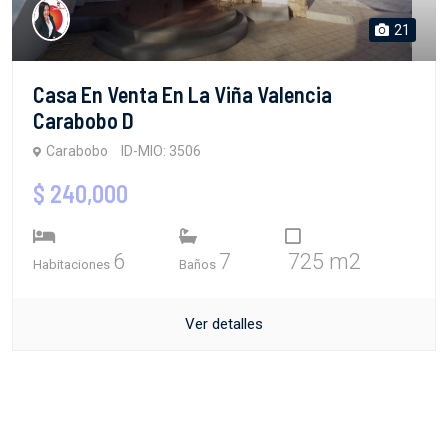
21
Casa En Venta En La Viña Valencia
Carabobo D
Carabobo
ID-MIO: 3506
$ 240,000
6
7
725 m2
Habitaciones
Baños
Ver detalles