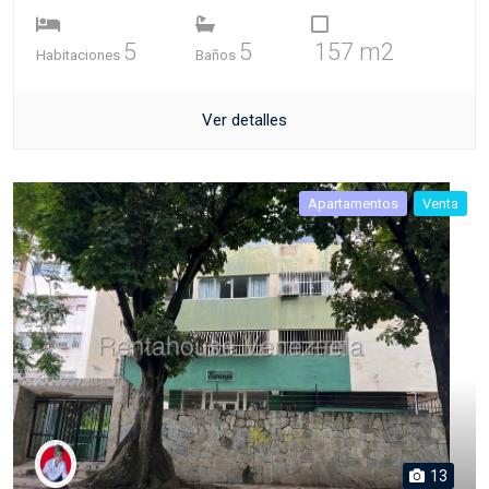
5
5
157 m2
Habitaciones
Baños
Ver detalles
Apartamentos
Venta
13