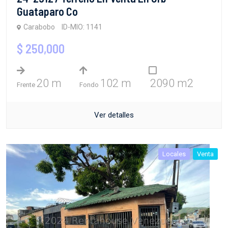
Guataparo Co
Carabobo
ID-MIO: 1141
$ 250,000
20 m
102 m
2090 m2
Frente
Fondo
Ver detalles
Locales
Venta