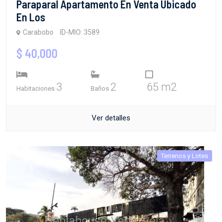
Paraparal Apartamento En Venta Ubicado
En Los
Carabobo
ID-MIO: 3589
$ 40,000
3
2
65 m2
Habitaciones
Baños
Ver detalles
Terrenos y Lotes