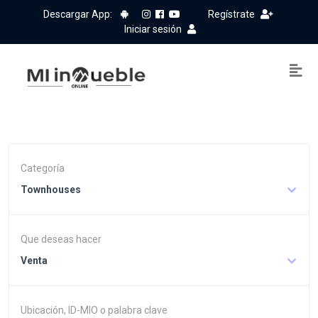
Descargar App:
Regístrate
Iniciar sesión
Categoría
Townhouses
Que deseas hacer
Venta
Ubicación, ID-MIO o palabra clave