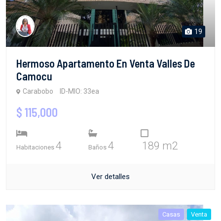
19
Hermoso Apartamento En Venta Valles De
Camocu
Carabobo
ID-MIO: 33ea
$ 115,000
4
4
189 m2
Habitaciones
Baños
Ver detalles
Casas
Venta