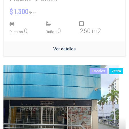
$ 1,300
/Mes
0
0
260 m2
Puestos
Baños
Ver detalles
Locales
Venta