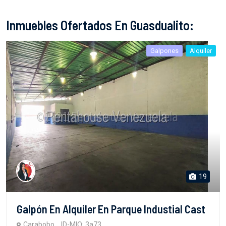
Inmuebles Ofertados En Guasdualito:
Galpones
Alquiler
19
Galpón En Alquiler En Parque Industial Cast
Carabobo
ID-MIO: 3a73