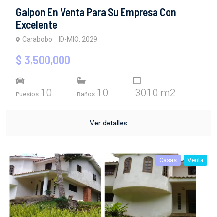
Galpon En Venta Para Su Empresa Con
Excelente
Carabobo
ID-MIO: 2029
$ 3,500,000
10
10
3010 m2
Puestos
Baños
Ver detalles
Casas
Venta