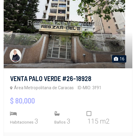
16
VENTA PALO VERDE #26-18928
Área Metropolitana de Caracas
ID-MIO: 3f91
$ 80,000
3
3
115 m2
Habitaciones
Baños