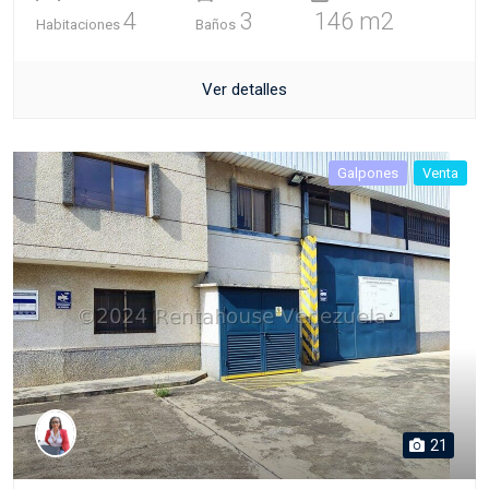
4
3
146 m2
Habitaciones
Baños
Ver detalles
Galpones
Venta
21