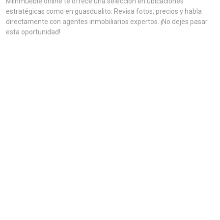
MiInmueble.online te ofrece una selección en ubicaciones
estratégicas como en guasdualito. Revisa fotos, precios y habla
directamente con agentes inmobiliarios expertos. ¡No dejes pasar
esta oportunidad!