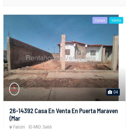
Casas
Venta
04
26-14392 Casa En Venta En Puerta Maraven
(Mar
Falcón
ID-MIO: 3a66