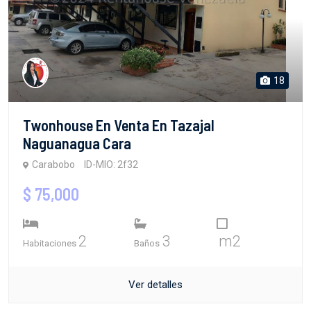
18
Twonhouse En Venta En Tazajal
Naguanagua Cara
Carabobo
ID-MIO: 2f32
$ 75,000
2
3
m2
Habitaciones
Baños
Ver detalles