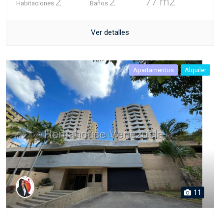
2
2
77 m2
Habitaciones
Baños
Ver detalles
Apartamentos
Alquiler
11