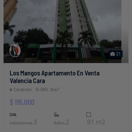
21
Los Mangos Apartamento En Venta
Valencia Cara
Carabobo
ID-MIO: 3ea7
$ 115,000
3
2
81 m2
Habitaciones
Baños