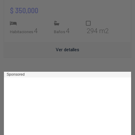
$ 350,000
4
4
294 m2
Habitaciones
Baños
Ver detalles