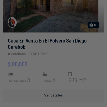
01
Casa En Venta En El Polvero San Diego
Carabob
Carabobo
ID-MIO: 39fd
$ 80,000
3
4
249 m2
Habitaciones
Baños
Ver detalles