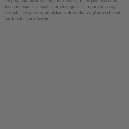
274 propiedades en las mejores zonas como en jose felix ribas.
Descubre espacios ideales para tu negocio, compara precios y
contacta con agentes inmobiliarios de confianza. ¡Aprovecha esta
oportunidad para invertir!