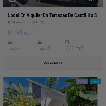
Local En Alquiler En Terrazas De Castillito S
Carabobo
ID-MIO: 2e35
$ 1,140
/Mes
1
3
306 m2
Puestos
Baños
Ver detalles
Casas
Venta