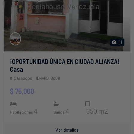
11
¡OPORTUNIDAD ÚNICA EN CIUDAD ALIANZA!
Casa
Carabobo
ID-MIO: 3d08
$ 75,000
4
4
350 m2
Habitaciones
Baños
Ver detalles