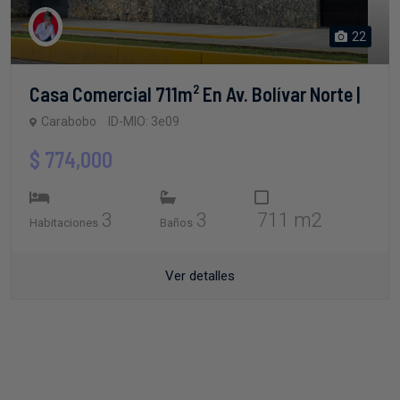
22
Casa Comercial 711m² En Av. Bolívar Norte |
Carabobo
ID-MIO: 3e09
$ 774,000
3
3
711 m2
Habitaciones
Baños
Ver detalles