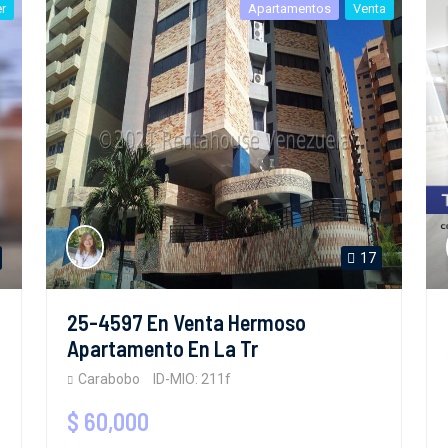
er
Apartamentos
Venta
17
25-4597 En Venta Hermoso
Apartamento En La Tr
Carabobo
ID-MIO: 211f
$ 60,000