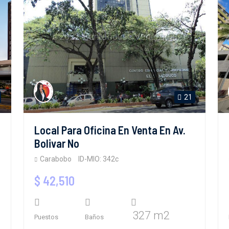
21
Local Para Oficina En Venta En Av.
Bolivar No
Carabobo
ID-MIO: 342c
$ 42,510
327 m2
Puestos
Baños