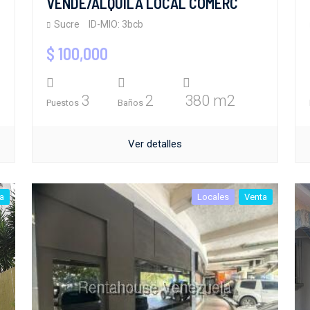
VENDE/ALQUILA LOCAL COMERC
Sucre
ID-MIO: 3bcb
$ 100,000
3
2
380 m2
Puestos
Baños
Ver detalles
a
Locales
Venta