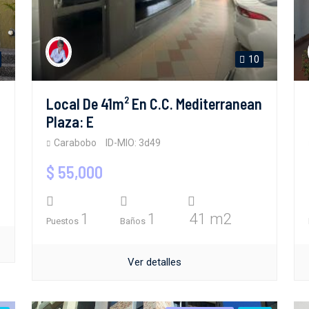
10
Local De 41m² En C.C. Mediterranean
Plaza: E
Carabobo
ID-MIO: 3d49
$ 55,000
1
1
41 m2
Puestos
Baños
Ver detalles