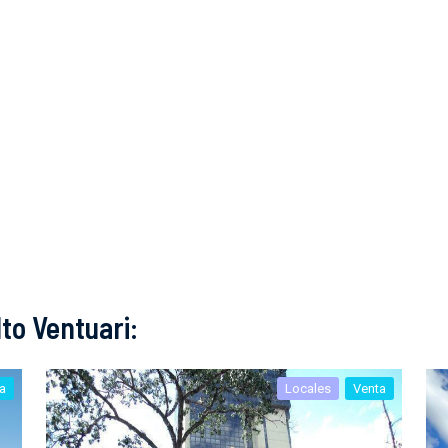
to Ventuari:
a
Locales
Venta