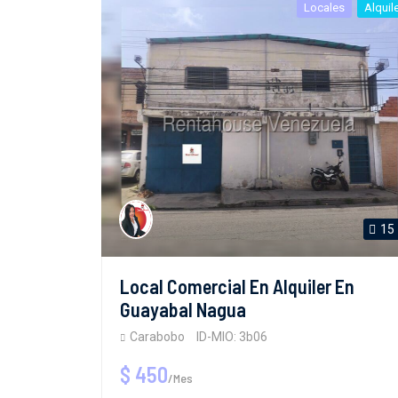
Locales
Alquil
15
Local Comercial En Alquiler En
Guayabal Nagua
Carabobo
ID-MIO: 3b06
$ 450
/Mes