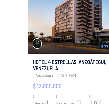
33
HOTEL 4 ESTRELLAS, ANZOÁTEGUI,
VENEZUELA.
Anzoátegui
ID-MIO: 3604
$ 12,000,000
4
63
1 m2
Estrellas
Habitaciones