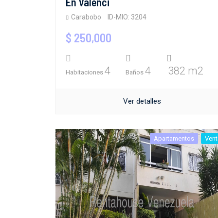
En Valenci
Carabobo
ID-MIO: 3204
$ 250,000
4
4
382 m2
Habitaciones
Baños
Ver detalles
Apartamentos
Vent