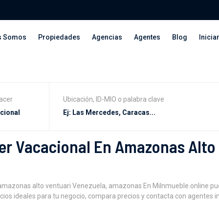
s Somos
Propiedades
Agencias
Agentes
Blog
Inicia
acer
Ubicación, ID-MIO o palabra clave
er Vacacional En Amazonas Alto
 amazonas alto ventuari Venezuela, amazonas En MiInmueble.online pu
ios ideales para tu negocio, compara precios y contacta con agentes i