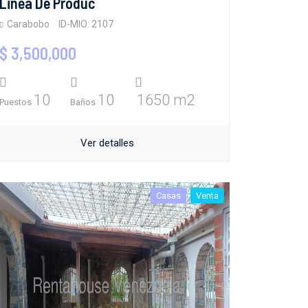
Linea De Produc
Carabobo
ID-MIO: 2107
$ 3,500,000
10
10
1650 m2
Puestos
Baños
Ver detalles
Casas
Venta