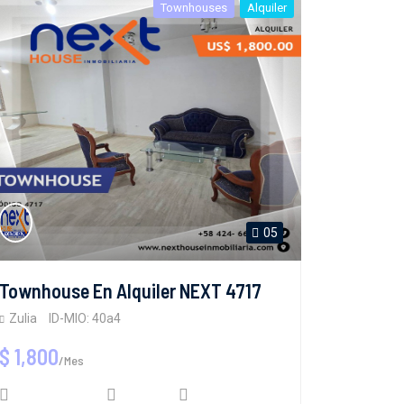
Townhouses
Alquiler
05
Townhouse En Alquiler NEXT 4717
Zulia
ID-MIO: 40a4
$ 1,800
/Mes