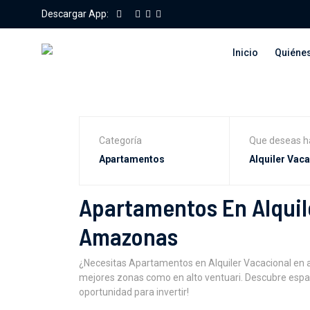
Descargar App:
Inicio
Quiéne
Categoría
Que deseas h
Apartamentos En Alquil
Amazonas
¿Necesitas Apartamentos en Alquiler Vacacional en
mejores zonas como en alto ventuari. Descubre espac
oportunidad para invertir!