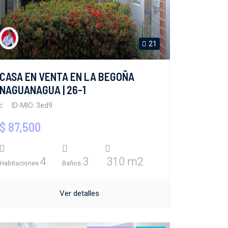
21
CASA EN VENTA EN LA BEGOÑA
NAGUANAGUA | 26-1
ID-MIO: 3ed9
$ 87,500
4
3
310 m2
Habitaciones
Baños
Ver detalles