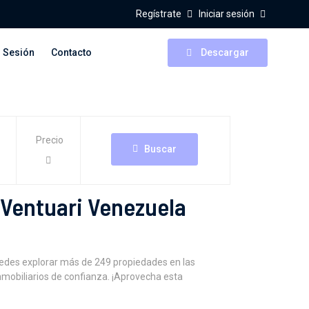
Regístrate
Iniciar sesión
r Sesión
Contacto
Descargar
Precio
Buscar
 Ventuari Venezuela
edes explorar más de 249 propiedades en las
nmobiliarios de confianza. ¡Aprovecha esta