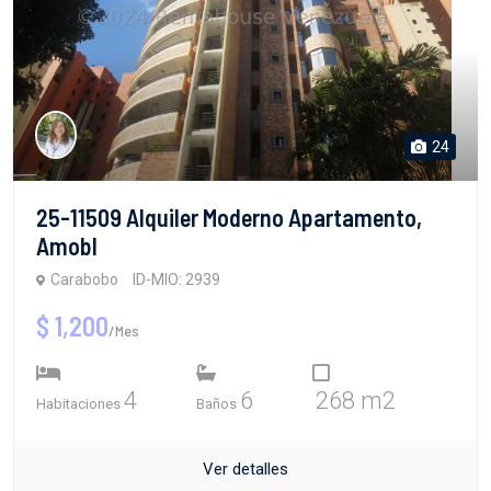
24
25-11509 Alquiler Moderno Apartamento,
Amobl
Carabobo
ID-MIO: 2939
$ 1,200
/Mes
4
6
268 m2
Habitaciones
Baños
Ver detalles