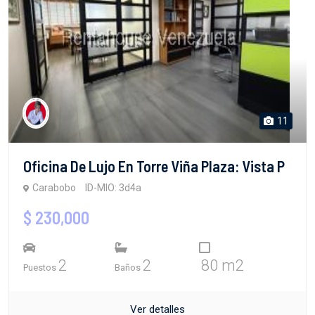
11
Oficina De Lujo En Torre Viña Plaza: Vista P
Carabobo
ID-MIO: 3d4a
$ 230,000
2
2
80 m2
Puestos
Baños
Ver detalles