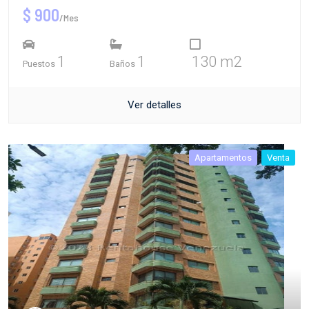
$ 900
/Mes
1
1
130 m2
Puestos
Baños
Ver detalles
Apartamentos
Venta