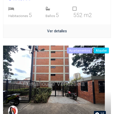
5
5
552 m2
Habitaciones
Baños
Ver detalles
Apartamentos
Alquiler
15