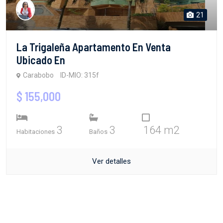
21
La Trigaleña Apartamento En Venta
Ubicado En
Carabobo
ID-MIO: 315f
$ 155,000
3
3
164 m2
Habitaciones
Baños
Ver detalles