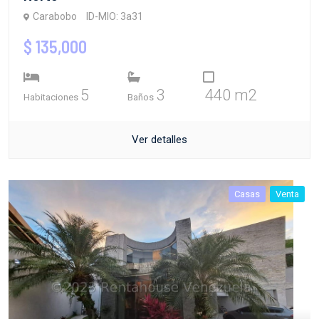
Carabobo
ID-MIO: 3a31
$ 135,000
5
3
440 m2
Habitaciones
Baños
Ver detalles
Casas
Venta