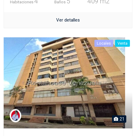
4
5
409 m2
Habitaciones
Baños
Ver detalles
Locales
Venta
21