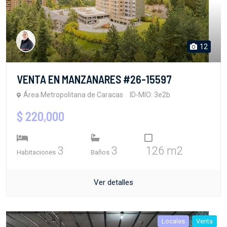
12
VENTA EN MANZANARES #26-15597
Área Metropolitana de Caracas
ID-MIO: 3e2b
$ 220,000
3
3
126 m2
Habitaciones
Baños
Ver detalles
Locales
Venta