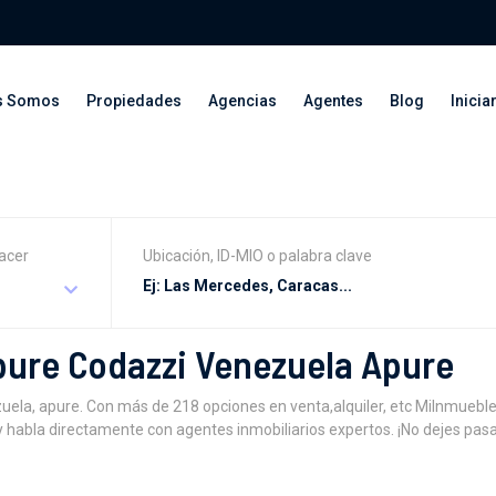
s Somos
Propiedades
Agencias
Agentes
Blog
Inicia
acer
Ubicación, ID-MIO o palabra clave
Apure Codazzi Venezuela Apure
ela, apure. Con más de 218 opciones en venta,alquiler, etc MiInmueble
y habla directamente con agentes inmobiliarios expertos. ¡No dejes pas