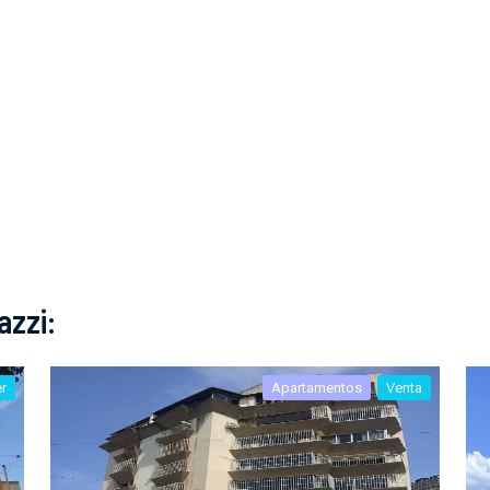
azzi:
er
Apartamentos
Venta