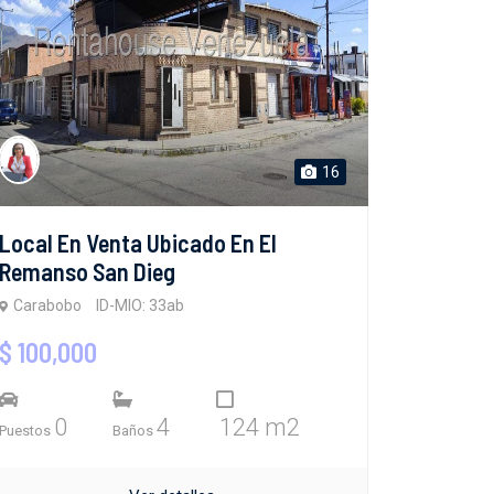
16
Local En Venta Ubicado En El
Remanso San Dieg
Carabobo
ID-MIO: 33ab
$ 100,000
0
4
124 m2
Puestos
Baños