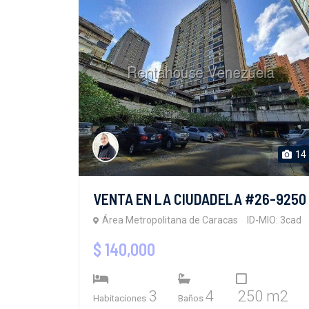
14
VENTA EN LA CIUDADELA #26-9250
Área Metropolitana de Caracas
ID-MIO: 3cad
$ 140,000
3
4
250 m2
Habitaciones
Baños