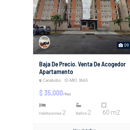
09
Baja De Precio. Venta De Acogedor
Apartamento
Carabobo
ID-MIO: 3b65
$ 35,000
/Mes
2
2
60 m2
Habitaciones
Baños