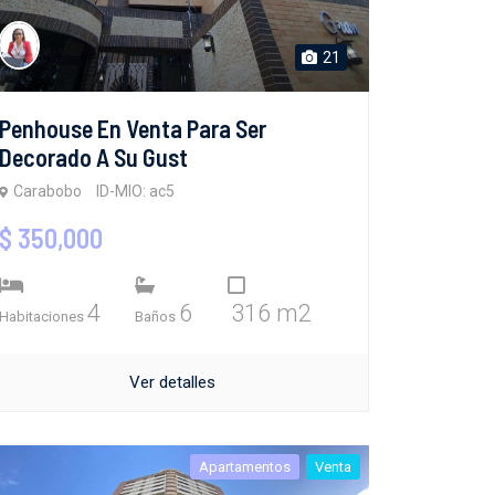
21
Penhouse En Venta Para Ser
Decorado A Su Gust
Carabobo
ID-MIO: ac5
$ 350,000
4
6
316 m2
Habitaciones
Baños
Ver detalles
Apartamentos
Venta