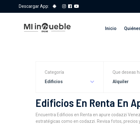
Descargar App:
Inicio
Quiéne
Categoría
Que deseas h
Edificios
Alquiler
Edificios En Renta En 
Encuentra Edificios en Renta en apure codazzi Venezu
estratégicas como en codazzi. Revisa fotos, precios 