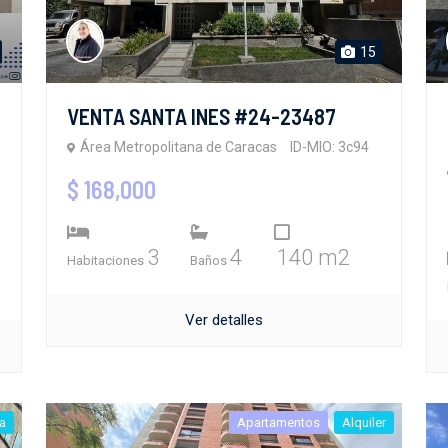
15
VENTA SANTA INES #24-23487
Área Metropolitana de Caracas
ID-MIO: 3c94
$ 168,000
3
4
140 m2
Habitaciones
Baños
Ver detalles
a
Apartamentos
Alquiler