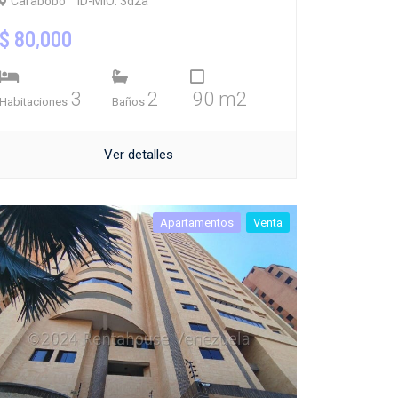
Carabobo
ID-MIO: 3d2a
$ 80,000
3
2
90 m2
Habitaciones
Baños
Ver detalles
Apartamentos
Venta