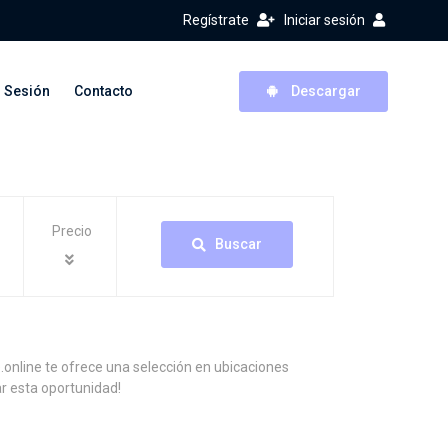
Regístrate
Iniciar sesión
r Sesión
Contacto
Descargar
Precio
Buscar
.online te ofrece una selección en ubicaciones
ar esta oportunidad!