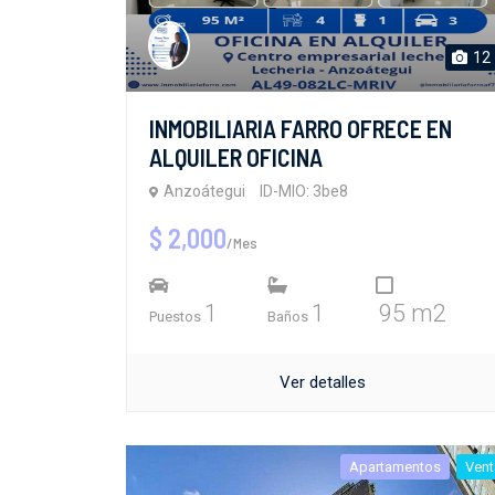
12
INMOBILIARIA FARRO OFRECE EN
ALQUILER OFICINA
Anzoátegui
ID-MIO: 3be8
$ 2,000
/Mes
1
1
95 m2
Puestos
Baños
Ver detalles
Apartamentos
Vent