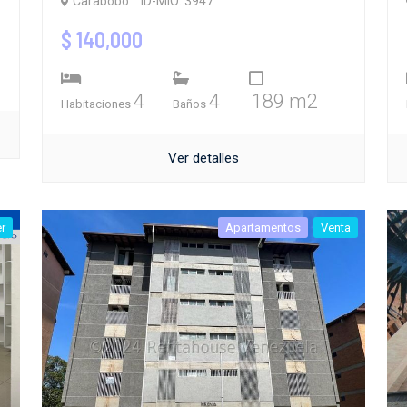
Carabobo
ID-MIO: 3947
$ 140,000
4
4
189 m2
Habitaciones
Baños
Ver detalles
er
Apartamentos
Venta