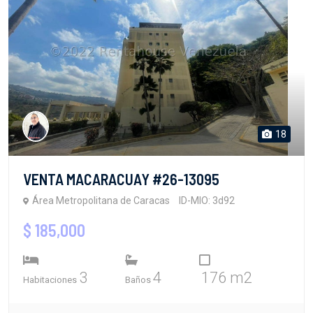
18
VENTA MACARACUAY #26-13095
Área Metropolitana de Caracas
ID-MIO: 3d92
$ 185,000
3
4
176 m2
Habitaciones
Baños