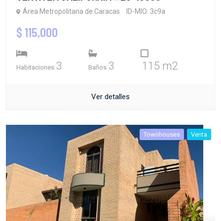
Área Metropolitana de Caracas
ID-MIO: 3c9a
$ 115,000
3
3
115 m2
Habitaciones
Baños
Ver detalles
Townhouses
Venta