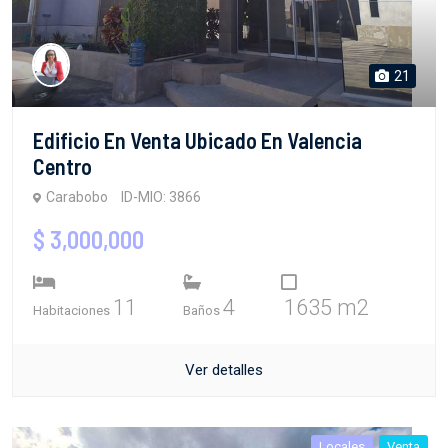
21
Edificio En Venta Ubicado En Valencia
Centro
Carabobo
ID-MIO: 3866
$ 3,000,000
11
4
1635 m2
Habitaciones
Baños
Ver detalles
Locales
Venta