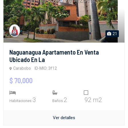
21
Naguanagua Apartamento En Venta
Ubicado En La
Carabobo
ID-MIO: 3f12
$ 70,000
3
2
92 m2
Habitaciones
Baños
Ver detalles