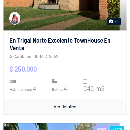
21
En Trigal Norte Excelente TownHouse En
Venta
Carabobo
ID-MIO: 3a52
$ 250,000
4
4
242 m2
Habitaciones
Baños
Ver detalles
Casas
Venta