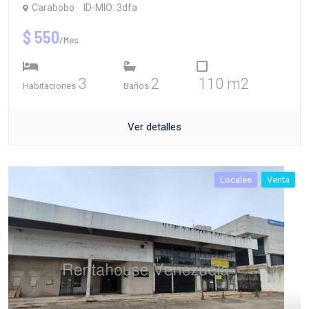
Carabobo
ID-MIO: 3dfa
$ 550
/Mes
3
2
110 m2
Habitaciones
Baños
Ver detalles
Locales
Venta