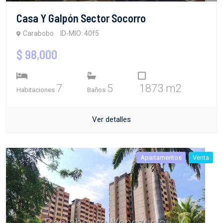
Casa Y Galpón Sector Socorro
Carabobo
ID-MIO: 40f5
$ 98,000
7
5
1873 m2
Habitaciones
Baños
Ver detalles
Apartamentos
Venta