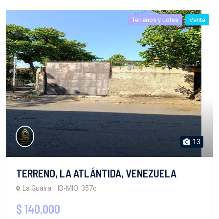
Terrenos y Lotes
Venta
13
TERRENO, LA ATLÁNTIDA, VENEZUELA
La Guaira
ID-MIO: 357c
$ 140,000