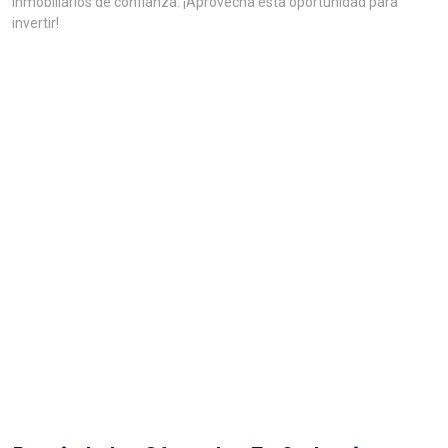
inmobiliarios de confianza. ¡Aprovecha esta oportunidad para
invertir!