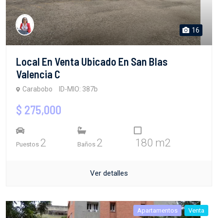
16
Local En Venta Ubicado En San Blas
Valencia C
Carabobo
ID-MIO: 387b
$ 275,000
2
2
180 m2
Puestos
Baños
Ver detalles
Apartamentos
Venta