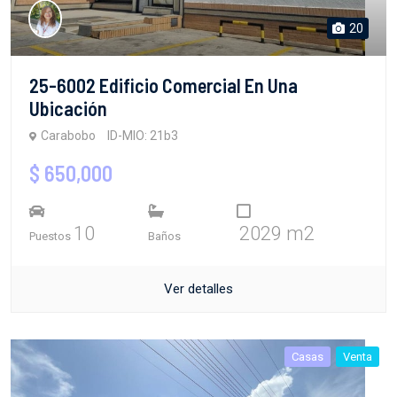
20
25-6002 Edificio Comercial En Una
Ubicación
Carabobo
ID-MIO: 21b3
$ 650,000
10
2029 m2
Puestos
Baños
Ver detalles
Casas
Venta