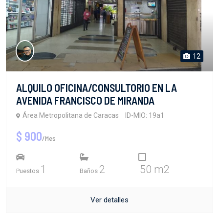
12
ALQUILO OFICINA/CONSULTORIO EN LA
AVENIDA FRANCISCO DE MIRANDA
Área Metropolitana de Caracas
ID-MIO: 19a1
$ 900
/Mes
1
2
50 m2
Puestos
Baños
Ver detalles