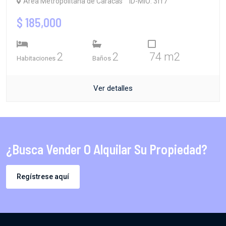
Área Metropolitana de Caracas
ID-MIO: 3ff7
$ 185,000
2
2
74 m2
Habitaciones
Baños
Ver detalles
¿Busca Vender O Alquilar Su Propiedad?
Regístrese aquí