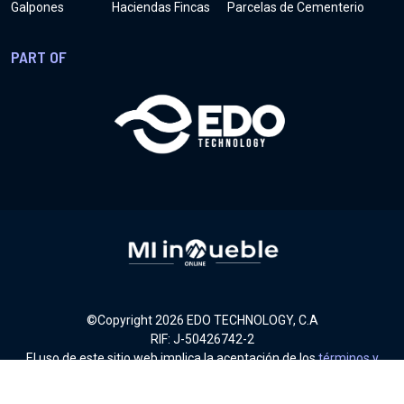
Galpones
Haciendas Fincas
Parcelas de Cementerio
PART OF
©Copyright
2026
EDO TECHNOLOGY, C.A
RIF: J-50426742-2
El uso de este sitio web implica la aceptación de los
términos y
condiciones
.