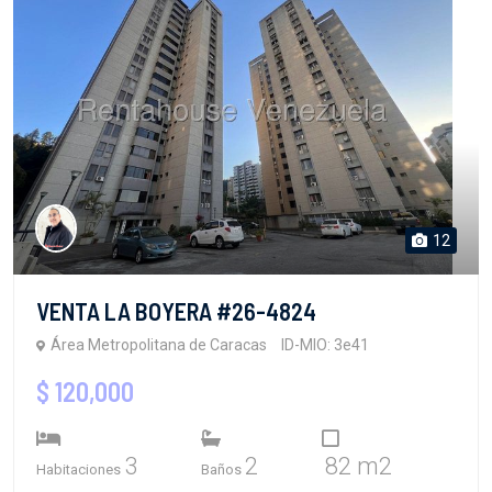
12
VENTA LA BOYERA #26-4824
Área Metropolitana de Caracas
ID-MIO: 3e41
$ 120,000
3
2
82 m2
Habitaciones
Baños