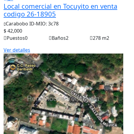
Local comercial en Tocuyito en venta
codigo 26-18905
Carabobo
ID-MIO: 3c78
$ 42,000
Puestos
0
Baños
2
278 m2
Ver detalles