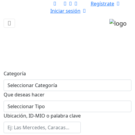
Descargar App:
Regístrate
Iniciar sesión
Mi Inmueble Online
¡El Lugar Donde Los Sueños Inmobiliarios Se
Hacen Realidad!
Categoría
Que deseas hacer
Ubicación, ID-MIO o palabra clave