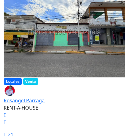
Locales
Venta
Rosangel Párraga
RENT-A-HOUSE
21