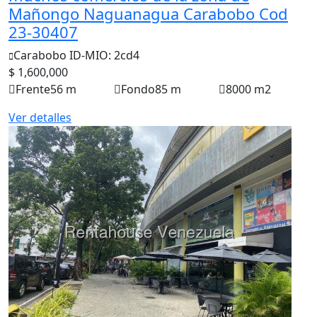
Mañongo Naguanagua Carabobo Cod
23-30407
Carabobo
ID-MIO: 2cd4
$ 1,600,000
Frente
56 m
Fondo
85 m
8000 m2
Ver detalles