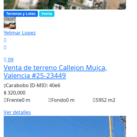
Terrenos y Lotes
Venta
Yelimar Lopez
09
Venta de terreno Callejon Mujca,
Valencia #25-23449
Carabobo
ID-MIO: 40e6
$ 320,000
Frente
0 m
Fondo
0 m
5952 m2
Ver detalles