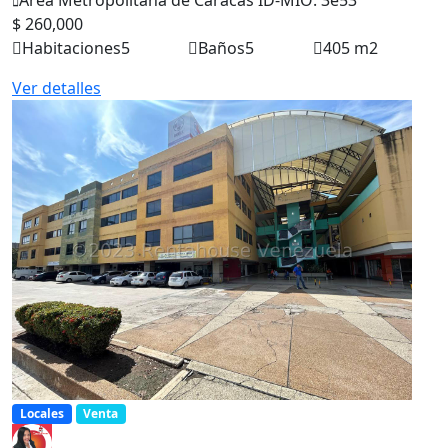
Área Metropolitana de Caracas
ID-MIO: 3e53
$ 260,000
Habitaciones
5
Baños
5
405 m2
Ver detalles
Locales
Venta