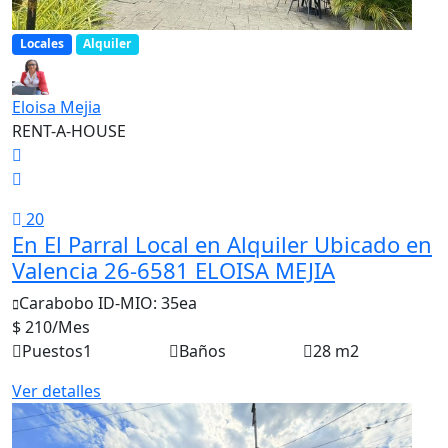
Locales
Alquiler
Eloisa Mejia
RENT-A-HOUSE
20
En El Parral Local en Alquiler Ubicado en
Valencia 26-6581 ELOISA MEJIA
Carabobo
ID-MIO: 35ea
$ 210
/Mes
Puestos
1
Baños
28 m2
Ver detalles