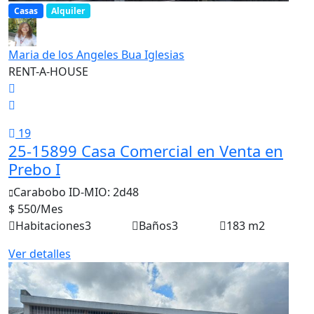
Casas
Alquiler
Maria de los Angeles Bua Iglesias
RENT-A-HOUSE
19
25-15899 Casa Comercial en Venta en
Prebo I
Carabobo
ID-MIO: 2d48
$ 550
/Mes
Habitaciones
3
Baños
3
183 m2
Ver detalles