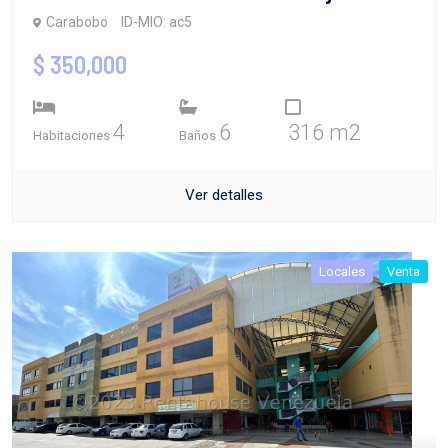
Carabobo
ID-MIO: ac5
$ 350,000
4
6
316 m2
Habitaciones
Baños
Ver detalles
Locales
Venta