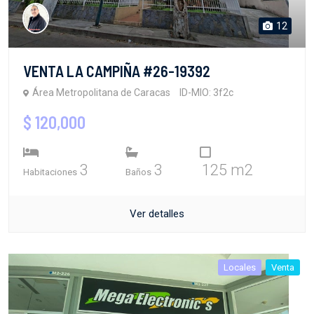
12
VENTA LA CAMPIÑA #26-19392
Área Metropolitana de Caracas
ID-MIO: 3f2c
$ 120,000
3
3
125 m2
Habitaciones
Baños
Ver detalles
Locales
Venta