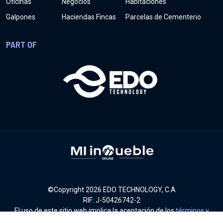
Oficinas
Negocios
Habitaciones
Galpones
Haciendas Fincas
Parcelas de Cementerio
PART OF
©Copyright
2026
EDO TECHNOLOGY, C.A
RIF: J-50426742-2
El uso de este sitio web implica la aceptación de los
términos y
condiciones
.