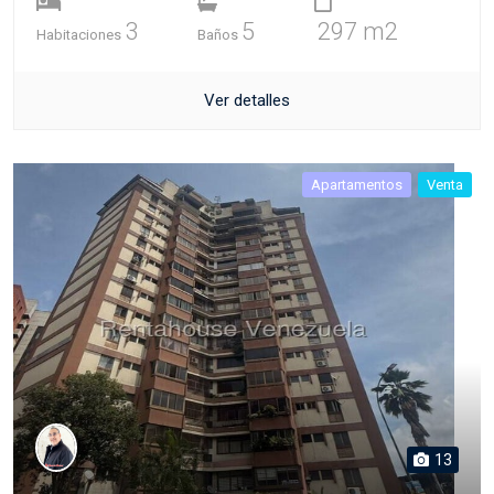
3
5
297 m2
Habitaciones
Baños
Ver detalles
Apartamentos
Venta
13