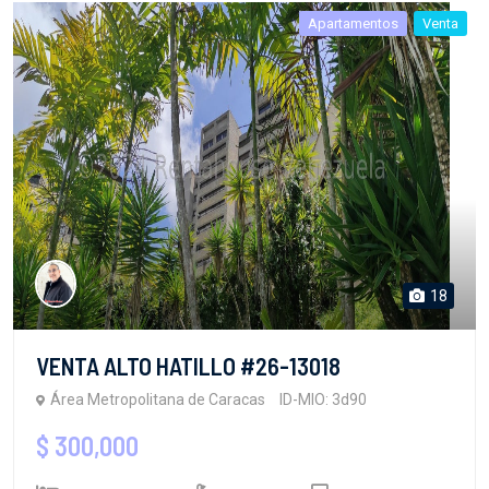
Apartamentos
Venta
18
VENTA ALTO HATILLO #26-13018
Área Metropolitana de Caracas
ID-MIO: 3d90
$ 300,000