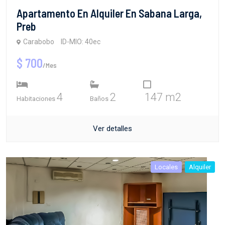
Apartamento En Alquiler En Sabana Larga,
Preb
Carabobo
ID-MIO: 40ec
$ 700
/Mes
4
2
147 m2
Habitaciones
Baños
Ver detalles
Locales
Alquiler