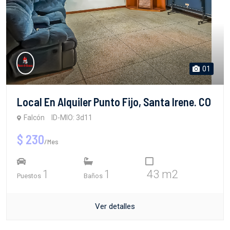
01
Local En Alquiler Punto Fijo, Santa Irene. CO
Falcón
ID-MIO: 3d11
$ 230
/Mes
1
1
43 m2
Puestos
Baños
Ver detalles