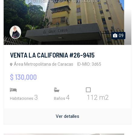
09
VENTA LA CALIFORNIA #26-9415
Área Metropolitana de Caracas
ID-MIO: 3d65
$ 130,000
3
4
112 m2
Habitaciones
Baños
Ver detalles