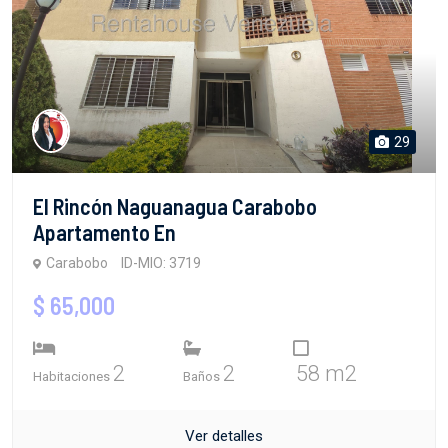
29
El Rincón Naguanagua Carabobo
Apartamento En
Carabobo
ID-MIO: 3719
$ 65,000
2
2
58 m2
Habitaciones
Baños
Ver detalles