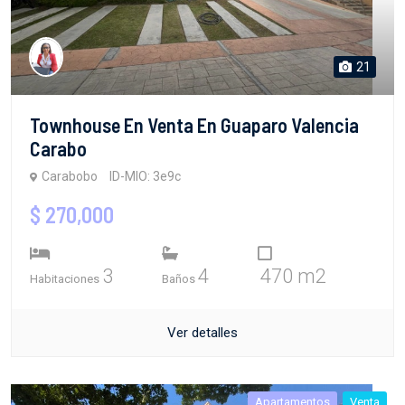
21
Townhouse En Venta En Guaparo Valencia
Carabo
Carabobo
ID-MIO: 3e9c
$ 270,000
3
4
470 m2
Habitaciones
Baños
Ver detalles
Apartamentos
Venta