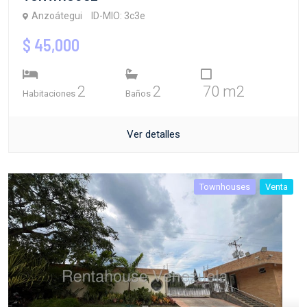
Anzoátegui
ID-MIO: 3c3e
$ 45,000
2
2
70 m2
Habitaciones
Baños
Ver detalles
Townhouses
Venta