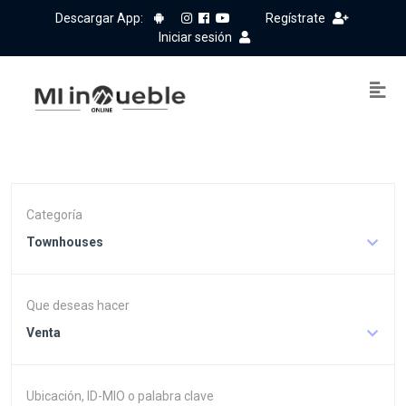
Descargar App:
Regístrate
Iniciar sesión
Categoría
Townhouses
Que deseas hacer
Venta
Ubicación, ID-MIO o palabra clave