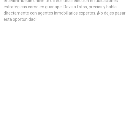
etc MiInmueble.online te ofrece una selección en ubicaciones
estratégicas como en guanape. Revisa fotos, precios y habla
directamente con agentes inmobiliarios expertos. ¡No dejes pasar
esta oportunidad!